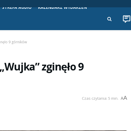
STREFA AUDIO
KALENDARZ WYDARZEŃ
ginęło 9 górników
 „Wujka” zginęło 9
A
Czas czytania: 5 min.
A