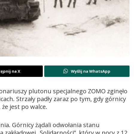
ępnij na X
Wyślij na WhatsApp
kcjonariuszy plutonu specjalnego ZOMO zginęło
ach. Strzały padły zaraz po tym, gdy górnicy
że jest po walce.
dnia. Górnicy żądali odwołania stanu
 zakładowej „Solidarności”, który w nocy z 12