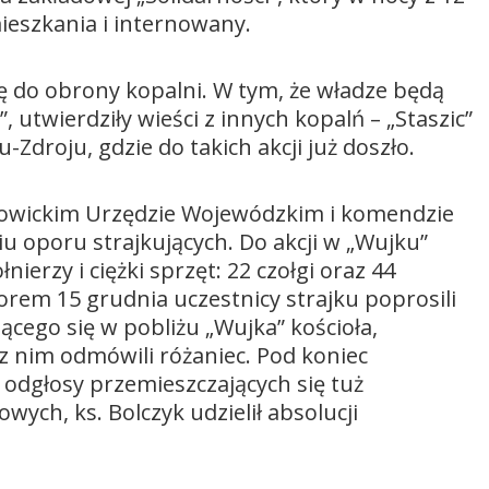
mieszkania i internowany.
ę do obrony kopalni. W tym, że władze będą
, utwierdziły wieści z innych kopalń – „Staszic”
-Zdroju, gdzie do takich akcji już doszło.
atowickim Urzędzie Wojewódzkim i komendzie
iu oporu strajkujących. Do akcji w „Wujku”
ierzy i ciężki sprzęt: 22 czołgi oraz 44
rem 15 grudnia uczestnicy strajku poprosili
cego się w pobliżu „Wujka” kościoła,
z nim odmówili różaniec. Pod koniec
odgłosy przemieszczających się tuż
ych, ks. Bolczyk udzielił absolucji