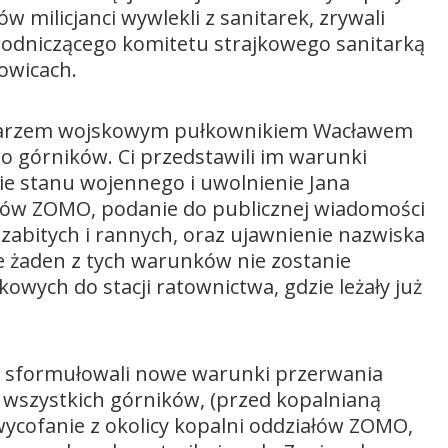
 milicjanci wywlekli z sanitarek, zrywali
odniczącego komitetu strajkowego sanitarką
owicach.
isarzem wojskowym pułkownikiem Wacławem
o górników. Ci przedstawili im warunki
ie stanu wojennego i uwolnienie Jana
ałów ZOMO, podanie do publicznej wiadomości
 zabitych i rannych, oraz ujawnienie nazwiska
e żaden z tych warunków nie zostanie
owych do stacji ratownictwa, gdzie leżały już
ący sformułowali nowe warunki przerwania
 wszystkich górników, (przed kopalnianą
ycofanie z okolicy kopalni oddziałów ZOMO,