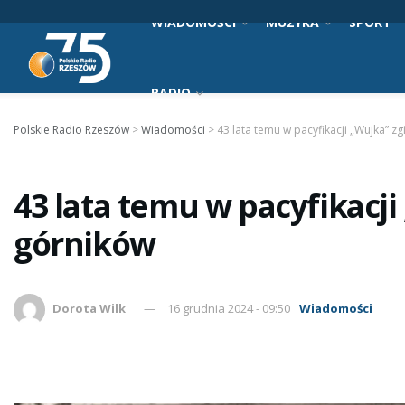
WIADOMOŚCI
MUZYKA
SPORT
RADIO
Polskie Radio Rzeszów
>
Wiadomości
>
43 lata temu w pacyfikacji „Wujka” z
43 lata temu w pacyfikacji
górników
Dorota Wilk
16 grudnia 2024 - 09:50
Wiadomości