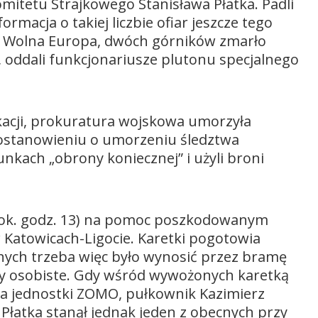
omitetu Strajkowego Stanisława Płatka. Padli
ormacja o takiej liczbie ofiar jeszcze tego
a Wolna Europa, dwóch górników zmarło
i, oddali funkcjonariusze plutonu specjalnego
ikacji, prokuratura wojskowa umorzyła
postanowieniu o umorzeniu śledztwa
nkach „obrony koniecznej” i użyli broni
y (ok. godz. 13) na pomoc poszkodowanym
 w Katowicach-Ligocie. Karetki pogotowia
nych trzeba więc było wynosić przez bramę
dy osobiste. Gdy wśród wywożonych karetką
dca jednostki ZOMO, pułkownik Kazimierz
e Płatka stanął jednak jeden z obecnych przy