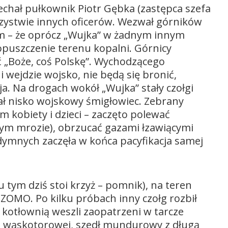
jechał pułkownik Piotr Gębka (zastępca szefa
ystwie innych oficerów. Wezwał górników
om – że oprócz „Wujka” w żadnym innym
 opuszczenie terenu kopalni. Górnicy
 „Boże, coś Polskę”. Wychodzącego
i wejdzie wojsko, nie będą się bronić,
cja. Na drogach wokół „Wujka” stały czołgi
ał nisko wojskowy śmigłowiec. Zebrany
m kobiety i dzieci – zaczęto polewać
ym mrozie), obrzucać gazami łzawiącymi
dymnych zaczęła w końca pacyfikacja samej
 tym dziś stoi krzyż – pomnik), na teren
ł ZOMO. Po kilku próbach inny czołg rozbił
kotłownią weszli zaopatrzeni w tarcze
jki wąskotorowej, szedł mundurowy z długą