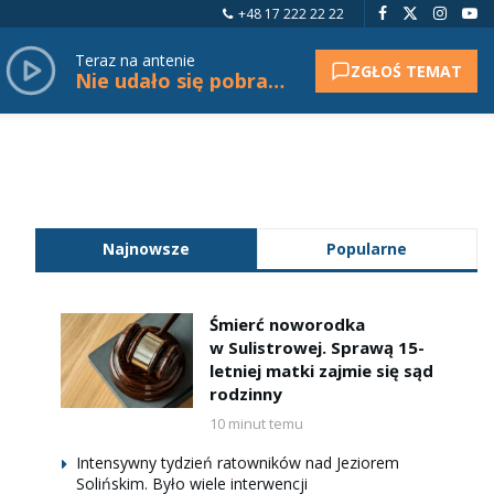
+48 17 222 22 22
Teraz na antenie
ZGŁOŚ TEMAT
Nie udało się pobrać tytułu.
Najnowsze
Popularne
Śmierć noworodka
w Sulistrowej. Sprawą 15-
letniej matki zajmie się sąd
rodzinny
10 minut temu
Intensywny tydzień ratowników nad Jeziorem
Solińskim. Było wiele interwencji