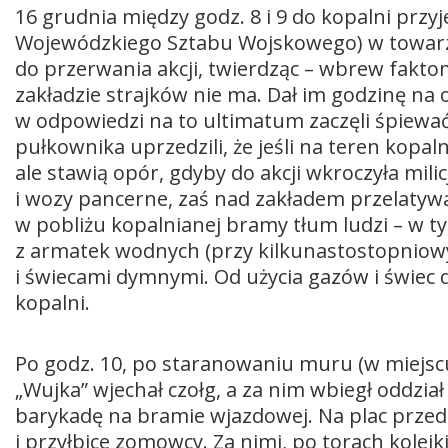
16 grudnia między godz. 8 i 9 do kopalni przy
Wojewódzkiego Sztabu Wojskowego) w towarz
do przerwania akcji, twierdząc – wbrew fakt
zakładzie strajków nie ma. Dał im godzinę na
w odpowiedzi na to ultimatum zaczęli śpiewać
pułkownika uprzedzili, że jeśli na teren kopaln
ale stawią opór, gdyby do akcji wkroczyła mili
i wozy pancerne, zaś nad zakładem przelatyw
w pobliżu kopalnianej bramy tłum ludzi – w ty
z armatek wodnych (przy kilkunastostopniow
i świecami dymnymi. Od użycia gazów i świec 
kopalni.
Po godz. 10, po staranowaniu muru (w miejscu
„Wujka” wjechał czołg, a za nim wbiegł oddzia
barykadę na bramie wjazdowej. Na plac przed 
i przyłbice zomowcy. Za nimi, po torach kole