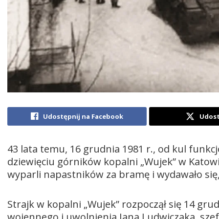
Udostępnij na Facebook
Udost
43 lata temu, 16 grudnia 1981 r., od kul fun
dziewięciu górników kopalni „Wujek” w Katowic
wyparli napastników za bramę i wydawało się, 
Strajk w kopalni „Wujek” rozpoczął się 14 gru
wojennego i uwolnienia Jana Ludwiczaka, szefa