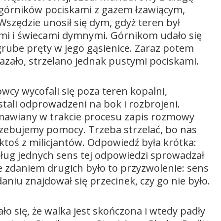
i górników pociskami z gazem łzawiącym,
. Wszędzie unosił się dym, gdyż teren był
ymi i świecami dymnymi. Górnikom udało się
grube pręty w jego gąsienice. Zaraz potem
okazało, strzelano jednak pustymi pociskami.
wcy wycofali się poza teren kopalni,
stali odprowadzeni na bok i rozbrojeni.
awiany w trakcie procesu zapis rozmowy
trzebujemy pomocy. Trzeba strzelać, bo nas
ktoś z milicjantów. Odpowiedź była krótka:
edług jednych sens tej odpowiedzi sprowadzał
e zdaniem drugich było to przyzwolenie: sens
daniu znajdował się przecinek, czy go nie było.
 się, że walka jest skończona i wtedy padły