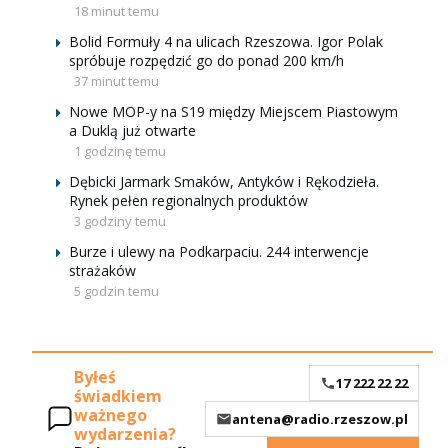
18 minut temu
Bolid Formuły 4 na ulicach Rzeszowa. Igor Polak
spróbuje rozpędzić go do ponad 200 km/h
37 minut temu
Nowe MOP-y na S19 między Miejscem Piastowym
a Duklą już otwarte
1 godzinę temu
Dębicki Jarmark Smaków, Antyków i Rękodzieła.
Rynek pełen regionalnych produktów
3 godziny temu
Burze i ulewy na Podkarpaciu. 244 interwencje
strażaków
5 godzin temu
Byłeś
17 222 22 22
świadkiem
ważnego
antena@radio.rzeszow.pl
wydarzenia?