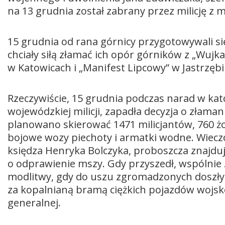
na 13 grudnia został zabrany przez milicję z 
15 grudnia od rana górnicy przygotowywali si
chciały siłą złamać ich opór górników z „Wujka”
w Katowicach i „Manifest Lipcowy” w Jastrzębiu
Rzeczywiście, 15 grudnia podczas narad w k
wojewódzkiej milicji, zapadła decyzja o złaman
planowano skierować 1471 milicjantów, 760 żołn
bojowe wozy piechoty i armatki wodne. Wieczo
księdza Henryka Bolczyka, proboszcza znajdują
o odprawienie mszy. Gdy przyszedł, wspólnie 
modlitwy, gdy do uszu zgromadzonych doszły 
za kopalnianą bramą ciężkich pojazdów wojskow
generalnej.