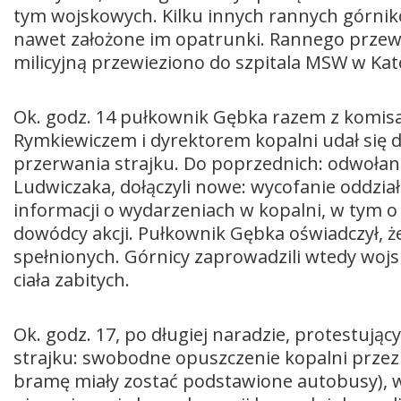
tym wojskowych. Kilku innych rannych górników
nawet założone im opatrunki. Rannego przew
milicyjną przewieziono do szpitala MSW w Kat
Ok. godz. 14 pułkownik Gębka razem z kom
Rymkiewiczem i dyrektorem kopalni udał się d
przerwania strajku. Do poprzednich: odwołan
Ludwiczaka, dołączyli nowe: wycofanie oddzi
informacji o wydarzeniach w kopalni, w tym o
dowódcy akcji. Pułkownik Gębka oświadczył, ż
spełnionych. Górnicy zaprowadzili wtedy wojsk
ciała zabitych.
Ok. godz. 17, po długiej naradzie, protestuj
strajku: swobodne opuszczenie kopalni przez
bramę miały zostać podstawione autobusy), w