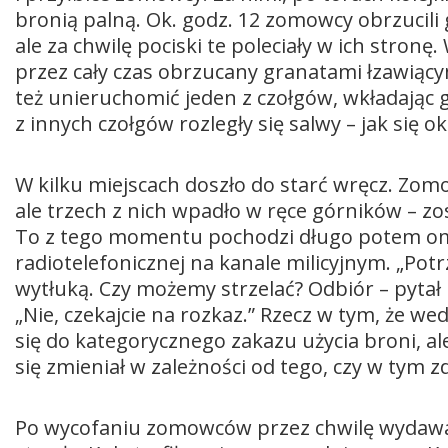
bronią palną. Ok. godz. 12 zomowcy obrzucil
ale za chwilę pociski te poleciały w ich stronę
przez cały czas obrzucany granatami łzawiąc
też unieruchomić jeden z czołgów, wkładając 
z innych czołgów rozległy się salwy – jak się 
W kilku miejscach doszło do starć wręcz. Zomo
ale trzech z nich wpadło w ręce górników – zo
To z tego momentu pochodzi długo potem om
radiotelefonicznej na kanale milicyjnym. „Po
wytłuką. Czy możemy strzelać? Odbiór – pytał 
„Nie, czekajcie na rozkaz.” Rzecz w tym, że w
się do kategorycznego zakazu użycia broni, al
się zmieniał w zależności od tego, czy w tym z
Po wycofaniu zomowców przez chwilę wydawało