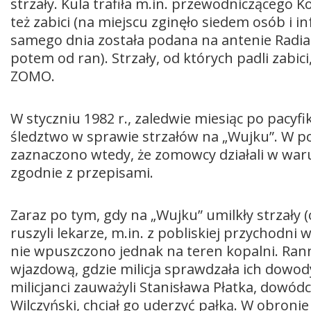
strzały. Kula trafiła m.in. przewodniczącego K
też zabici (na miejscu zginęło siedem osób i inf
samego dnia została podana na antenie Radi
potem od ran). Strzały, od których padli zabic
ZOMO.
W styczniu 1982 r., zaledwie miesiąc po pacyf
śledztwo w sprawie strzałów na „Wujku”. W 
zaznaczono wtedy, że zomowcy działali w waru
zgodnie z przepisami.
Zaraz po tym, gdy na „Wujku” umilkły strzał
ruszyli lekarze, m.in. z pobliskiej przychodni
nie wpuszczono jednak na teren kopalni. Ran
wjazdową, gdzie milicja sprawdzała ich dowo
milicjanci zauważyli Stanisława Płatka, dowó
Wilczyński, chciał go uderzyć pałką. W obroni