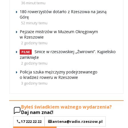
36 minut temu
180 rowerzystów dotarło z Rzeszowa na Jasną
Górę
52 minuty temu
Pejzaże mistrzów w Muzeum Okręgowym
w Rzeszowie
2 godziny temu
Sinice w rzeszowskiej „Żwirowni”. Kąpielisko
PILNE
zamknięte
2 godziny temu
Policja szuka mężczyzny podejrzewanego
o kradzież roweru w Rzeszowie
3 godziny temu
Byłeś świadkiem ważnego wydarzenia?
Daj nam znać!
17 222 22 22
antena@radio.rzeszow.pl