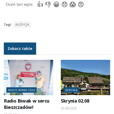
Tagi:
AUDYCJA
Zobacz także
RADIO BIWAK 2026
SKRYNIA
Radio Biwak w sercu
Skrynia 02.08
Bieszczadów!
03.08.2026