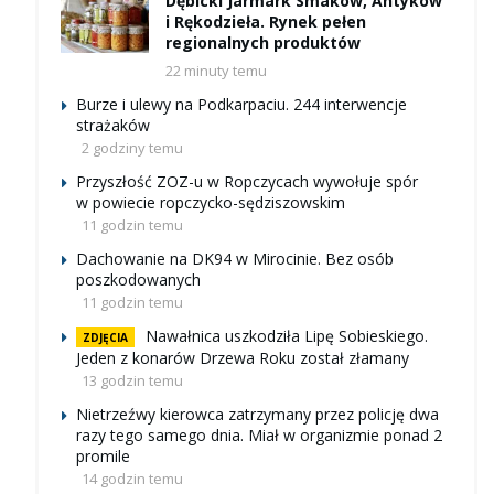
Dębicki Jarmark Smaków, Antyków
i Rękodzieła. Rynek pełen
regionalnych produktów
22 minuty temu
Burze i ulewy na Podkarpaciu. 244 interwencje
strażaków
2 godziny temu
Przyszłość ZOZ-u w Ropczycach wywołuje spór
w powiecie ropczycko-sędziszowskim
11 godzin temu
Dachowanie na DK94 w Mirocinie. Bez osób
poszkodowanych
11 godzin temu
Nawałnica uszkodziła Lipę Sobieskiego.
ZDJĘCIA
Jeden z konarów Drzewa Roku został złamany
13 godzin temu
Nietrzeźwy kierowca zatrzymany przez policję dwa
razy tego samego dnia. Miał w organizmie ponad 2
promile
14 godzin temu