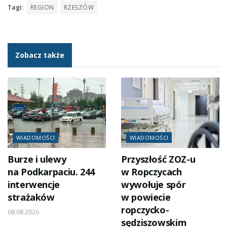
Tagi:
REGION
RZESZÓW
Zobacz także
WIADOMOŚCI
WIADOMOŚCI
Burze i ulewy
Przyszłość ZOZ-u
na Podkarpaciu. 244
w Ropczycach
interwencje
wywołuje spór
strażaków
w powiecie
ropczycko-
08.08.2026
sędziszowskim