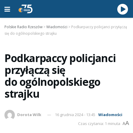
Polskie Radio Rzeszów
>
Wiadomości
>
Podkarpaccy policjanci przyłączą
się do ogólnopolskiego strajku
Podkarpaccy policjanci
przyłączą się
do ogólnopolskiego
strajku
Dorota Wilk
16 grudnia 2024 - 13:45
Wiadomości
A
Czas czytania: 1 minuta
A