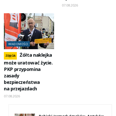
07.08.2026
WIADOMOŚCI
Żółta naklejka
ZDJĘCIA
może uratować życie.
PKP przypomina
zasady
bezpieczeństwa
na przejazdach
07.08.2026