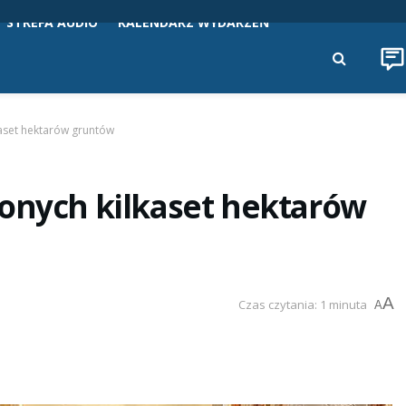
STREFA AUDIO
KALENDARZ WYDARZEŃ
kaset hektarów gruntów
lonych kilkaset hektarów
A
Czas czytania: 1 minuta
A