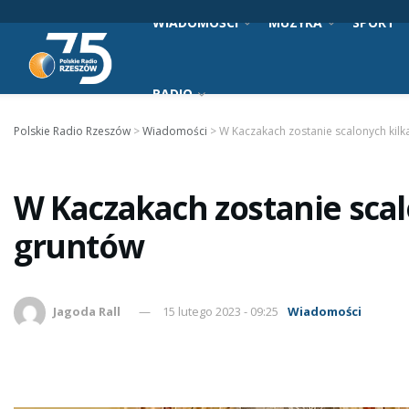
WIADOMOŚCI
MUZYKA
SPORT
RADIO
Polskie Radio Rzeszów
>
Wiadomości
>
W Kaczakach zostanie scalonych kil
W Kaczakach zostanie sca
gruntów
Jagoda Rall
15 lutego 2023 - 09:25
Wiadomości