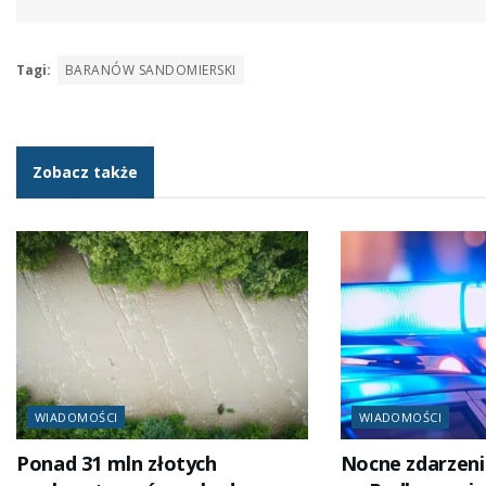
Tagi:
BARANÓW SANDOMIERSKI
Zobacz także
WIADOMOŚCI
WIADOMOŚCI
Ponad 31 mln złotych
Nocne zdarzeni