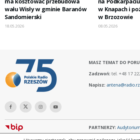
ma kosztować przebudowa
na Podkarpaci
wału Wisły w gminie Baranów
w Knapach i po
Sandomierski
w Brzozowie
18.05.2026
08.05.2026
MASZ TEMAT DO PORU
Zadzwoń:
tel. +48 17 22
Napisz:
antena@radio.rz
PARTNERZY:
Audytoriu