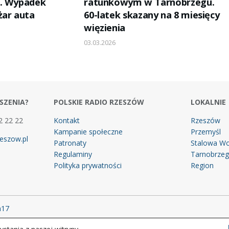
u. Wypadek
ratunkowym w Tarnobrzegu.
żar auta
60-latek skazany na 8 miesięcy
więzienia
03.03.2026
SZENIA?
POLSKIE RADIO RZESZÓW
LOKALNIE
2 22 22
Kontakt
Rzeszów
Kampanie społeczne
Przemyśl
eszow.pl
Patronaty
Stalowa Wo
Regulaminy
Tarnobrze
Polityka prywatności
Region
m17