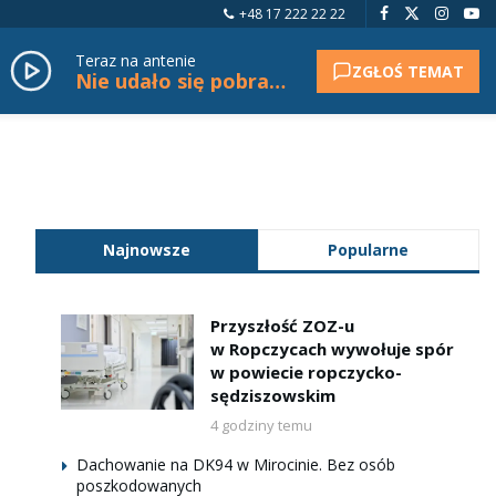
+48 17 222 22 22
Teraz na antenie
ZGŁOŚ TEMAT
Nie udało się pobrać tytułu.
Najnowsze
Popularne
Przyszłość ZOZ-u
w Ropczycach wywołuje spór
w powiecie ropczycko-
sędziszowskim
4 godziny temu
Dachowanie na DK94 w Mirocinie. Bez osób
poszkodowanych