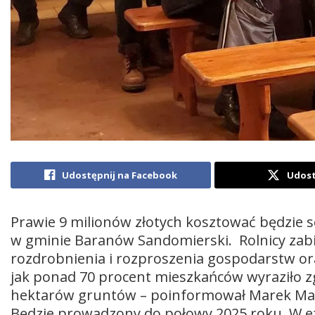
Udostępnij na Facebook
Udost
Prawie 9 milionów złotych kosztować będzie 
w gminie Baranów Sandomierski. Rolnicy zabi
rozdrobnienia i rozproszenia gospodarstw ora
jak ponad 70 procent mieszkańców wyraziło zg
hektarów gruntów – poinformował Marek Ma
Będzie prowadzony do połowy 2025 roku. W ef