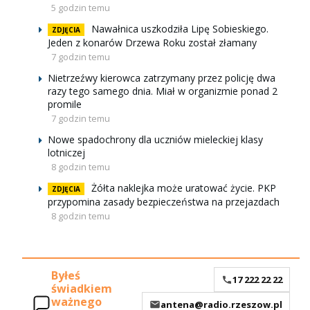
5 godzin temu
Nawałnica uszkodziła Lipę Sobieskiego.
ZDJĘCIA
Jeden z konarów Drzewa Roku został złamany
7 godzin temu
Nietrzeźwy kierowca zatrzymany przez policję dwa
razy tego samego dnia. Miał w organizmie ponad 2
promile
7 godzin temu
Nowe spadochrony dla uczniów mieleckiej klasy
lotniczej
8 godzin temu
Żółta naklejka może uratować życie. PKP
ZDJĘCIA
przypomina zasady bezpieczeństwa na przejazdach
8 godzin temu
Byłeś
17 222 22 22
świadkiem
ważnego
antena@radio.rzeszow.pl