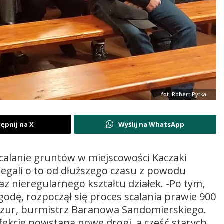
fot. Robert Pytka
ępnij na X
Wyślij na WhatsApp
scalanie gruntów w miejscowości Kaczaki
egali o to od dłuższego czasu z powodu
z nieregularnego kształtu działek. -Po tym,
odę, rozpoczął się proces scalania prawie 900
zur, burmistrz Baranowa Sandomierskiego.
ekcie powstaną nowe drogi, a część starych