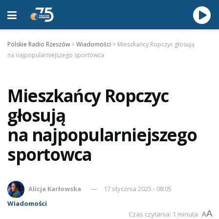
Polskie Radio Rzeszów
>
Wiadomości
>
Mieszkańcy Ropczyc głosują
na najpopularniejszego sportowca
Mieszkańcy Ropczyc
głosują
na najpopularniejszego
sportowca
Alicja Karłowska
17 stycznia 2025 - 08:05
Wiadomości
A
Czas czytania: 1 minuta
A