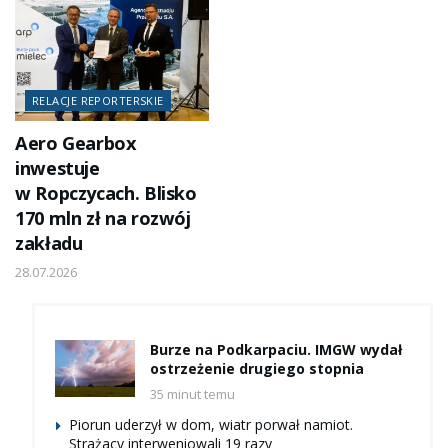
RELACJE REPORTERSKIE
Aero Gearbox
inwestuje
w Ropczycach. Blisko
170 mln zł na rozwój
zakładu
28.07.2026
Burze na Podkarpaciu. IMGW wydał
ostrzeżenie drugiego stopnia
35 minut temu
Piorun uderzył w dom, wiatr porwał namiot.
Strażacy interweniowali 19 razy