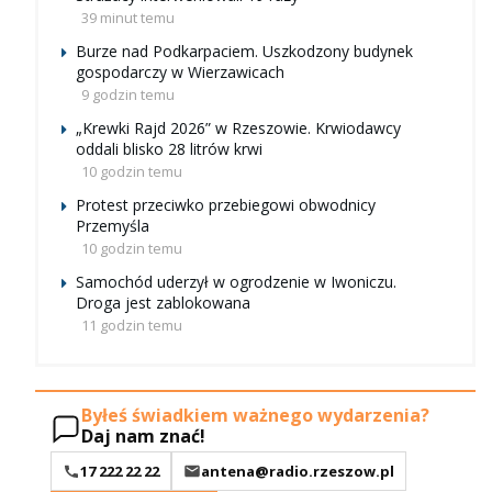
39 minut temu
Burze nad Podkarpaciem. Uszkodzony budynek
gospodarczy w Wierzawicach
9 godzin temu
„Krewki Rajd 2026” w Rzeszowie. Krwiodawcy
oddali blisko 28 litrów krwi
10 godzin temu
Protest przeciwko przebiegowi obwodnicy
Przemyśla
10 godzin temu
Samochód uderzył w ogrodzenie w Iwoniczu.
Droga jest zablokowana
11 godzin temu
Byłeś świadkiem ważnego wydarzenia?
Daj nam znać!
17 222 22 22
antena@radio.rzeszow.pl