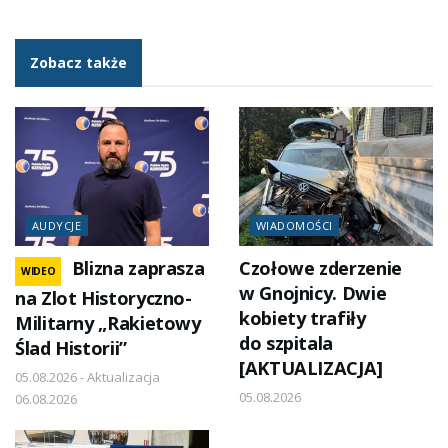
Zobacz także
AUDYCJE
WIADOMOŚCI
Blizna zaprasza
Czołowe zderzenie
WIDEO
w Gnojnicy. Dwie
na Zlot Historyczno-
kobiety trafiły
Militarny „Rakietowy
do szpitala
Ślad Historii”
[AKTUALIZACJA]
05.08.2026 - Aktualizacja
05.08.2026
06.08.2026