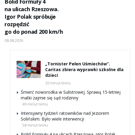
Bolid Formuły 4
na ulicach Rzeszowa.
Igor Polak spróbuje
rozpędzić
go do ponad 200 km/h
08.08.2026
„Tornister Pełen Uśmiechów”.
Caritas zbiera wyprawki szkolne dla
dzieci
20 minut temu
Śmierć noworodka w Sulistrowej. Sprawą 15-letniej
matki zajmie się sąd rodzinny
49 minut temu
Intensywny tydzień ratowników nad Jeziorem
Solińskim. Było wiele interwencji
58 minut temu
Bolid Formuły 4 na ulicach Rzeszowa. Igor Polak