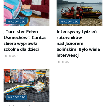
WIADOMOŚCI
WIADOMOŚCI
„Tornister Pełen
Intensywny tydzień
Uśmiechów”. Caritas
ratowników
zbiera wyprawki
nad Jeziorem
szkolne dla dzieci
Solińskim. Było wiele
interwencji
08.08.2026
08.08.2026
WIADOMOŚCI