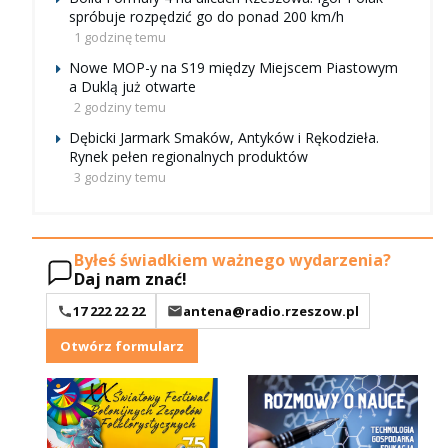
spróbuje rozpędzić go do ponad 200 km/h
1 godzinę temu
Nowe MOP-y na S19 między Miejscem Piastowym
a Duklą już otwarte
2 godziny temu
Dębicki Jarmark Smaków, Antyków i Rękodzieła.
Rynek pełen regionalnych produktów
3 godziny temu
Byłeś świadkiem ważnego wydarzenia?
Daj nam znać!
17 222 22 22
antena@radio.rzeszow.pl
Otwórz formularz