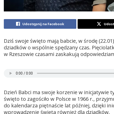
Udostępnij na Facebook
Udost
Dziś swoje święto mają babcie, w środę (22.01) 
dziadków o wspólnie spędzany czas. Pięciolatk
w Rzeszowie czasami zaskakują odpowiedziam
Dzień Babci ma swoje korzenie w inicjatywie tyg
święto to zagościło w Polsce w 1966 r., przyjm
do kalendarza piętnaście lat później, dzięki in
wprowadzenie święta również dla dziadków.