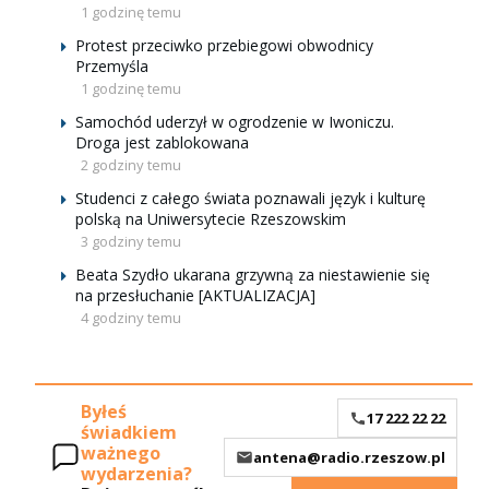
1 godzinę temu
Protest przeciwko przebiegowi obwodnicy
Przemyśla
1 godzinę temu
Samochód uderzył w ogrodzenie w Iwoniczu.
Droga jest zablokowana
2 godziny temu
Studenci z całego świata poznawali język i kulturę
polską na Uniwersytecie Rzeszowskim
3 godziny temu
Beata Szydło ukarana grzywną za niestawienie się
na przesłuchanie [AKTUALIZACJA]
4 godziny temu
Byłeś
17 222 22 22
świadkiem
ważnego
antena@radio.rzeszow.pl
wydarzenia?