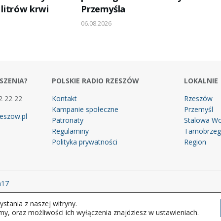
 litrów krwi
Przemyśla
06.08.2026
SZENIA?
POLSKIE RADIO RZESZÓW
LOKALNIE
2 22 22
Kontakt
Rzeszów
Kampanie społeczne
Przemyśl
eszow.pl
Patronaty
Stalowa Wo
Regulaminy
Tarnobrze
Polityka prywatności
Region
m17
stania z naszej witryny.
 prawa zastrzeżone.
my, oraz możliwości ich wyłączenia znajdziesz w ustawieniach.