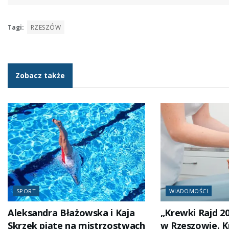
Tagi:
RZESZÓW
Zobacz także
SPORT
WIADOMOŚCI
Aleksandra Błażowska i Kaja
„Krewki Rajd 2
Skrzek piąte na mistrzostwach
w Rzeszowie. 