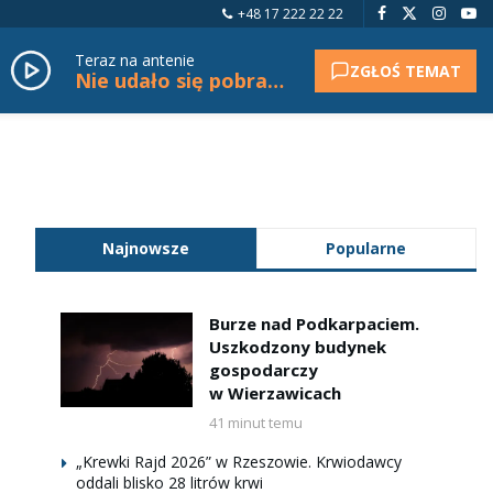
+48 17 222 22 22
Teraz na antenie
ZGŁOŚ TEMAT
Nie udało się pobrać tytułu.
Najnowsze
Popularne
Burze nad Podkarpaciem.
Uszkodzony budynek
gospodarczy
w Wierzawicach
41 minut temu
„Krewki Rajd 2026” w Rzeszowie. Krwiodawcy
oddali blisko 28 litrów krwi