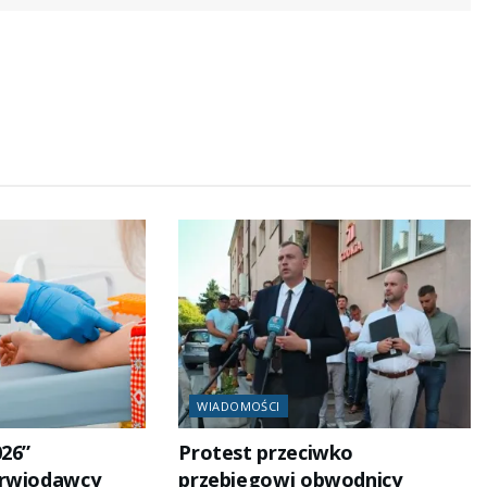
WIADOMOŚCI
026”
Protest przeciwko
Krwiodawcy
przebiegowi obwodnicy