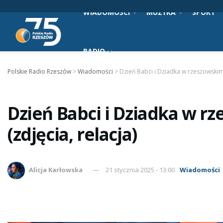
WIADOMOŚCI
MUZYKA
SPORT
RADIO
Polskie Radio Rzeszów
>
Wiadomości
>
Dzień Babci i Dziadka w rzeszowskim 
Dzień Babci i Dziadka w r
(zdjęcia, relacja)
Alicja Karłowska
21 stycznia 2025 - 13:00
Wiadomości