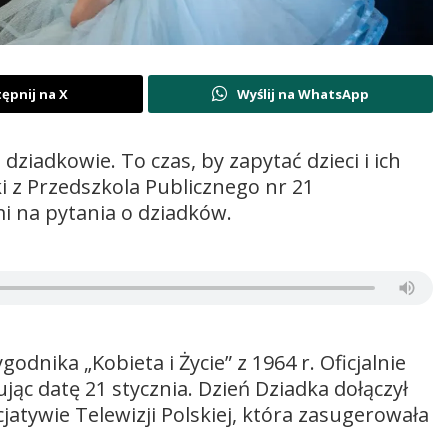
ępnij na X
Wyślij na WhatsApp
dziadkowie. To czas, by zapytać dzieci i ich
i z Przedszkola Publicznego nr 21
i na pytania o dziadków.
odnika „Kobieta i Życie” z 1964 r. Oficjalnie
ując datę 21 stycznia. Dzień Dziadka dołączył
icjatywie Telewizji Polskiej, która zasugerowała