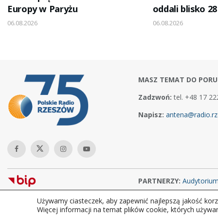
Europy w Paryżu
oddali blisko 28
06.08.2026
06.08.2026
MASZ TEMAT DO PORU
Zadzwoń:
tel. +48 17 22
Napisz:
antena@radio.rz
PARTNERZY:
Audytoriu
Używamy ciasteczek, aby zapewnić najlepszą jakość korzy
Copyright © 2026Polskie Radio Rzeszów S.A. w likwidacj. Wszelkie
Więcej informacji na temat plików cookie, których używa