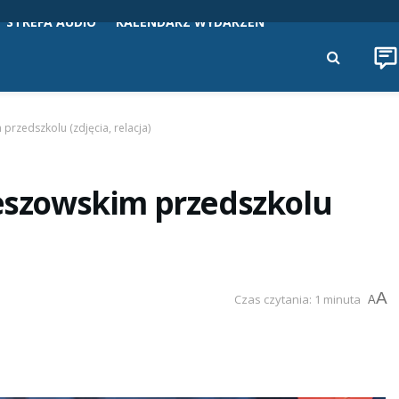
STREFA AUDIO
KALENDARZ WYDARZEŃ
przedszkolu (zdjęcia, relacja)
zeszowskim przedszkolu
A
Czas czytania: 1 minuta
A