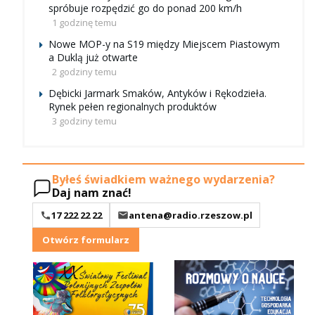
spróbuje rozpędzić go do ponad 200 km/h
1 godzinę temu
Nowe MOP-y na S19 między Miejscem Piastowym
a Duklą już otwarte
2 godziny temu
Dębicki Jarmark Smaków, Antyków i Rękodzieła.
Rynek pełen regionalnych produktów
3 godziny temu
Byłeś świadkiem ważnego wydarzenia?
Daj nam znać!
17 222 22 22
antena@radio.rzeszow.pl
Otwórz formularz