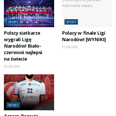
SPORT
SPORT
Polscy siatkarze
Polacy w finale Ligi
wygrali Ligę
Narodów! [WYNIKI]
Narodów! Biało-
01.08.2026
czerwoni najlepsi
na świecie
02.08.2026
SPORT
Asseco Resovia