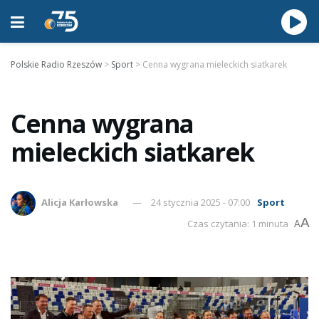
Polskie Radio Rzeszów
>
Sport
>
Cenna wygrana mieleckich siatkarek
Cenna wygrana
mieleckich siatkarek
Alicja Karłowska
24 stycznia 2025 - 07:00
Sport
A
Czas czytania: 1 minuta
A