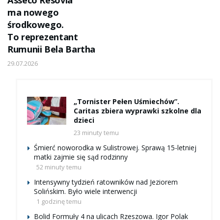
ma nowego
środkowego.
To reprezentant
Rumunii Bela Bartha
29.07.2026
„Tornister Pełen Uśmiechów”.
Caritas zbiera wyprawki szkolne dla
dzieci
23 minuty temu
Śmierć noworodka w Sulistrowej. Sprawą 15-letniej
matki zajmie się sąd rodzinny
52 minuty temu
Intensywny tydzień ratowników nad Jeziorem
Solińskim. Było wiele interwencji
1 godzinę temu
Bolid Formuły 4 na ulicach Rzeszowa. Igor Polak