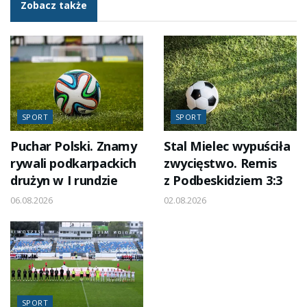
Zobacz także
SPORT
SPORT
Puchar Polski. Znamy
Stal Mielec wypuściła
rywali podkarpackich
zwycięstwo. Remis
drużyn w I rundzie
z Podbeskidziem 3:3
06.08.2026
02.08.2026
SPORT