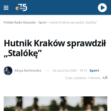
Polskie Radio Rzeszów
>
Sport
>
Hutnik Kraków sprawdził „Stalókę”
Hutnik Kraków sprawdził
„Stalókę”
Alicja Karłowska
24 stycznia 2025 - 19:13
Sport
A
Czas czytania: 1 minuta
A