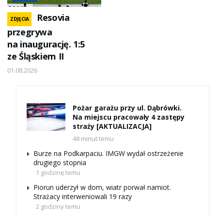
Resovia
ZDJĘCIA
przegrywa
na inaugurację. 1:5
ze Śląskiem II
01.08.2026
Pożar garażu przy ul. Dąbrówki.
Na miejscu pracowały 4 zastępy
straży [AKTUALIZACJA]
48 minut temu
Burze na Podkarpaciu. IMGW wydał ostrzeżenie
drugiego stopnia
1 godzinę temu
Piorun uderzył w dom, wiatr porwał namiot.
Strażacy interweniowali 19 razy
2 godziny temu