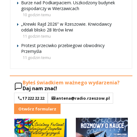
Burze nad Podkarpaciem. Uszkodzony budynek
gospodarczy w Wierzawicach
10 godzin temu
„Krewki Rajd 2026” w Rzeszowie. Krwiodawcy
oddali blisko 28 litrów krwi
11 godzin temu
Protest przeciwko przebiegowi obwodnicy
Przemyśla
11 godzin temu
Byłeś świadkiem ważnego wydarzenia?
Daj nam znać!
17 222 22 22
antena@radio.rzeszow.pl
Otwórz formularz