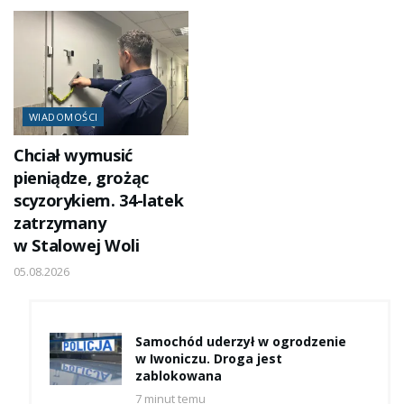
WIADOMOŚCI
Chciał wymusić
pieniądze, grożąc
scyzorykiem. 34-latek
zatrzymany
w Stalowej Woli
05.08.2026
Samochód uderzył w ogrodzenie
w Iwoniczu. Droga jest
zablokowana
7 minut temu