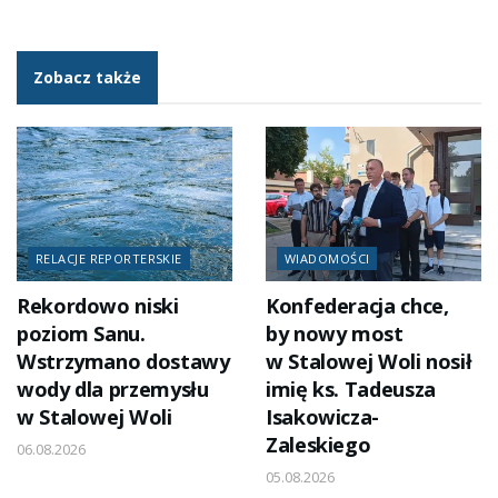
Zobacz także
RELACJE REPORTERSKIE
WIADOMOŚCI
Rekordowo niski
Konfederacja chce,
poziom Sanu.
by nowy most
Wstrzymano dostawy
w Stalowej Woli nosił
wody dla przemysłu
imię ks. Tadeusza
w Stalowej Woli
Isakowicza-
Zaleskiego
06.08.2026
05.08.2026