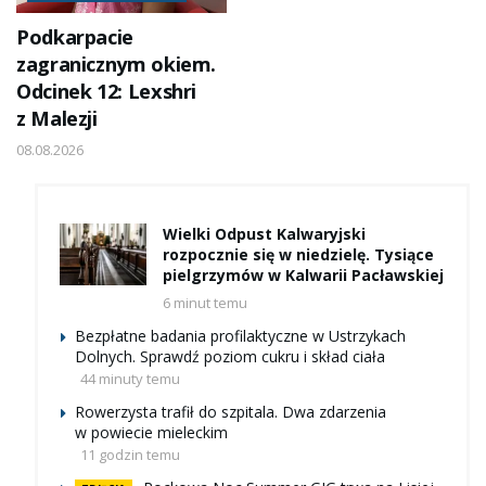
Podkarpacie
zagranicznym okiem.
Odcinek 12: Lexshri
z Malezji
08.08.2026
Wielki Odpust Kalwaryjski
rozpocznie się w niedzielę. Tysiące
pielgrzymów w Kalwarii Pacławskiej
6 minut temu
Bezpłatne badania profilaktyczne w Ustrzykach
Dolnych. Sprawdź poziom cukru i skład ciała
44 minuty temu
Rowerzysta trafił do szpitala. Dwa zdarzenia
w powiecie mieleckim
11 godzin temu