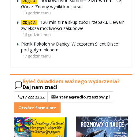
Rockowa Noc Summer GIG trwa na Lisiej
ZDJĘCIA
Górze. Znamy wyniki konkursu
13 godzin temu
120 mln zł na skup zbóż i rzepaku. Elewarr
ZDJĘCIA
zwiększa możliwości zakupowe
16 godzin temu
Piknik Pokoleń w Dębicy. Wieczorem Silent Disco
pod gołym niebem
17 godzin temu
Byłeś świadkiem ważnego wydarzenia?
Daj nam znać!
17 222 22 22
antena@radio.rzeszow.pl
Otwórz formularz