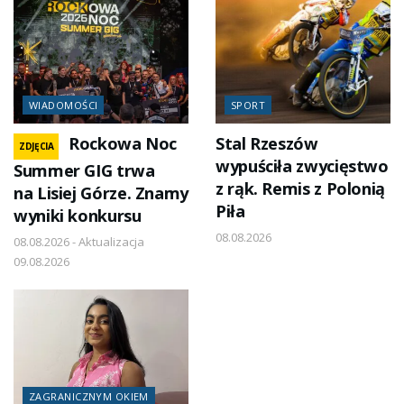
WIADOMOŚCI
SPORT
Rockowa Noc
Stal Rzeszów
ZDJĘCIA
wypuściła zwycięstwo
Summer GIG trwa
z rąk. Remis z Polonią
na Lisiej Górze. Znamy
Piła
wyniki konkursu
08.08.2026
08.08.2026 - Aktualizacja
09.08.2026
ZAGRANICZNYM OKIEM