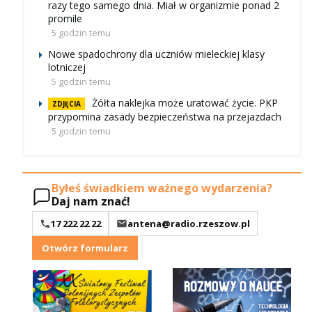
razy tego samego dnia. Miał w organizmie ponad 2
promile
5 godzin temu
Nowe spadochrony dla uczniów mieleckiej klasy
lotniczej
5 godzin temu
Żółta naklejka może uratować życie. PKP
ZDJĘCIA
przypomina zasady bezpieczeństwa na przejazdach
5 godzin temu
Byłeś świadkiem ważnego wydarzenia?
Daj nam znać!
17 222 22 22
antena@radio.rzeszow.pl
Otwórz formularz