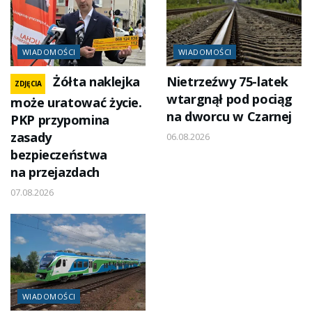
WIADOMOŚCI
WIADOMOŚCI
Żółta naklejka
Nietrzeźwy 75-latek
ZDJĘCIA
wtargnął pod pociąg
może uratować życie.
na dworcu w Czarnej
PKP przypomina
zasady
06.08.2026
bezpieczeństwa
na przejazdach
07.08.2026
WIADOMOŚCI