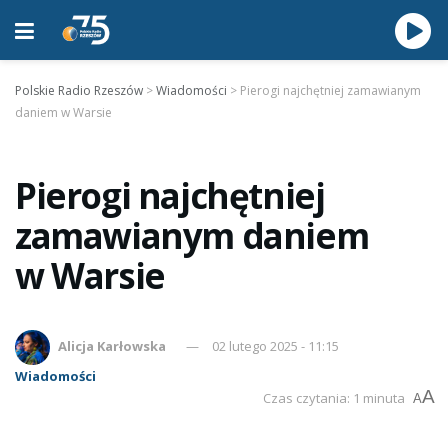
Polskie Radio Rzeszów
>
Wiadomości
>
Pierogi najchętniej zamawianym
daniem w Warsie
Pierogi najchętniej
zamawianym daniem
w Warsie
Alicja Karłowska
02 lutego 2025 - 11:15
Wiadomości
A
Czas czytania: 1 minuta
A