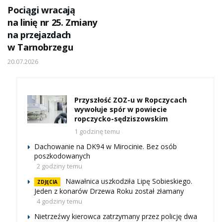
Pociągi wracają
na linię nr 25. Zmiany
na przejazdach
w Tarnobrzegu
20.07.2026
Przyszłość ZOZ-u w Ropczycach
wywołuje spór w powiecie
ropczycko-sędziszowskim
1 godzinę temu
Dachowanie na DK94 w Mirocinie. Bez osób
poszkodowanych
2 godziny temu
Nawałnica uszkodziła Lipę Sobieskiego.
ZDJĘCIA
Jeden z konarów Drzewa Roku został złamany
4 godziny temu
Nietrzeźwy kierowca zatrzymany przez policję dwa