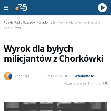
Polskie Radio Rzeszów
>
Wiadomości
>
Wyrok dla byłych milicjantów
z Chorkówki
Wyrok dla byłych
milicjantów z Chorkówki
Redakcja
06 lutego 2025 - 16:30
Wiadomości
A
Czas czytania: 1 minuta
A