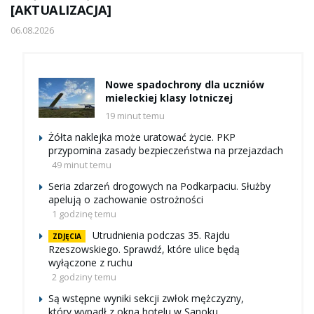
[AKTUALIZACJA]
06.08.2026
Nowe spadochrony dla uczniów
mieleckiej klasy lotniczej
19 minut temu
Żółta naklejka może uratować życie. PKP
przypomina zasady bezpieczeństwa na przejazdach
49 minut temu
Seria zdarzeń drogowych na Podkarpaciu. Służby
apelują o zachowanie ostrożności
1 godzinę temu
Utrudnienia podczas 35. Rajdu
ZDJĘCIA
Rzeszowskiego. Sprawdź, które ulice będą
wyłączone z ruchu
2 godziny temu
Są wstępne wyniki sekcji zwłok mężczyzny,
który wypadł z okna hotelu w Sanoku