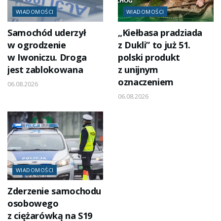
WIADOMOŚCI
WIADOMOŚCI
Samochód uderzył
„Kiełbasa pradziada
w ogrodzenie
z Dukli” to już 51.
w Iwoniczu. Droga
polski produkt
jest zablokowana
z unijnym
oznaczeniem
06.08.2026
06.08.2026
WIADOMOŚCI
Zderzenie samochodu
osobowego
z ciężarówką na S19