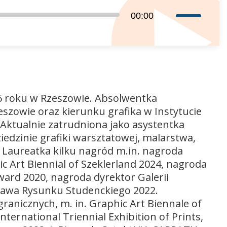
Używaj
00:00
strzałek
do
góry
oraz
do
dołu
 roku w Rzeszowie. Absolwentka
aby
eszowie oraz kierunku grafika w Instytucie
zwiększyć
Aktualnie zatrudniona jako asystentka
lub
iedzinie grafiki warsztatowej, malarstwa,
zmniejszyć
ie. Laureatka kilku nagród m.in. nagroda
głośność.
ic Art Biennial of Szeklerland 2024, nagroda
ward 2020, nagroda dyrektor Galerii
wa Rysunku Studenckiego 2022.
ranicznych, m. in. Graphic Art Biennale of
nternational Triennial Exhibition of Prints,