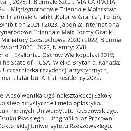
iwan, 2023; I. Biennale Sztuki VIA CARPATIA,
2024 – Międzynarodowe Triennale Malarstwa
 Triennale Grafiki „Kolor w Grafice”, Toruń,
hibition 2021 i 2023, Japonia; International
dzynarodowe Triennale Małe Formy Grafiki,
Miniatury Częstochowa 2020 i 2022; Biennial
 Award 2020 i 2023, Niemcy; XVII
j i Ekslibrisu Ostrów Wielkopolski 2019;
he State of – USA, Wielka Brytania, Kanada;
. Uczestniczka rezydencji artystycznych,
.in. Istanbul Artist Residency 2022.
. Absolwentka Ogólnokształcącej Szkoły
walstwo artystyczne i metaloplastyka.
ztuk Pięknych Uniwersytetu Rzeszowskiego.
uku Płaskiego i Litografii oraz Pracowni
 Doktorskiej Uniwersytetu Rzeszowskiego.