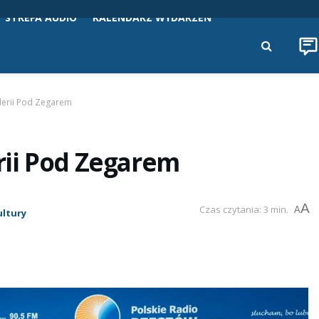
STREFA AUDIO
KALENDARZ WYDARZEŃ
lerii Pod Zegarem
ii Pod Zegarem
A
Czas czytania: 3 min.
A
ultury