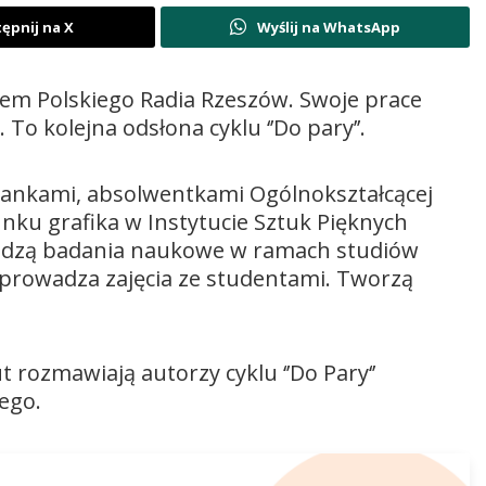
ępnij na X
Wyślij na WhatsApp
rem Polskiego Radia Rzeszów. Swoje prace
 To kolejna odsłona cyklu ‘’Do pary’’.
wiankami, absolwentkami Ogólnokształcącej
unku grafika w Instytucie Sztuk Pięknych
adzą badania naukowe w ramach studiów
prowadza zajęcia ze studentami. Tworzą
t rozmawiają autorzy cyklu ‘’Do Pary‘’
ego.