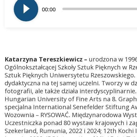
plików
00:00
dźwiękowych
Katarzyna Tereszkiewicz –
urodzona w 1996
Ogólnokształcącej Szkoły Sztuk Pięknych w Rz
Sztuk Pięknych Uniwersytetu Rzeszowskiego. 
dydaktyczna na tej samej uczelni. Tworzy w dz
fotografii, ale także działa interdyscyplinarn
Hungarian University of Fine Arts na 8. Graph
specjalna International Senefelder Stiftung A
Wozownia – RYSOWAĆ. Międzynarodowa Wysta
Uczestniczka ponad 80 wystaw krajowych i zag
Szekerland, Rumunia, 2022 i 2024; 12th Kochi I