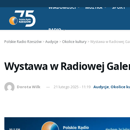
WIADOMOŚCI
MUZYKA
SPORT
RADIO
Polskie Radio Rzeszów
>
Audycje
>
Okolice kultury
>
Wystawa w Radiowej Ga
Wystawa w Radiowej Galer
Dorota Wilk
21 lutego 2025 - 11:19
Audycje
,
Okolice k