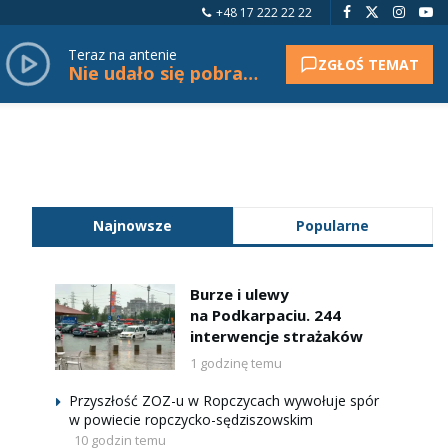
+48 17 222 22 22
Teraz na antenie
ZGŁOŚ TEMAT
Nie udało się pobrać tytułu.
Najnowsze
Popularne
Burze i ulewy
na Podkarpaciu. 244
interwencje strażaków
1 godzinę temu
Przyszłość ZOZ-u w Ropczycach wywołuje spór
w powiecie ropczycko-sędziszowskim
10 godzin temu