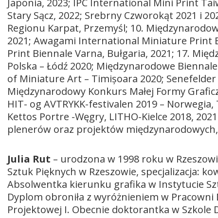
Japonia, 2023; IPC International Mini Print Ta
Stary Sącz, 2022; Srebrny Czworokąt 2021 i 
Regionu Karpat, Przemyśl; 10. Międzynarodowe
2021; Awagami International Miniature Print Ex
Print Biennale Varna, Bułgaria, 2021; 17. Mię
Polska – Łódź 2020; Międzynarodowe Biennale 
of Miniature Art – Timișoara 2020; Senefelder
Międzynarodowy Konkurs Małej Formy Graficzne
HIT- og AVTRYKK-festivalen 2019 – Norwegia, T
Kettos Portre -Węgry, LITHO-Kielce 2018, 2021
plenerów oraz projektów międzynarodowych, m
Julia Rut
– urodzona w 1998 roku w Rzeszowie
Sztuk Pięknych w Rzeszowie, specjalizacja: ko
Absolwentka kierunku grafika w Instytucie S
Dyplom obroniła z wyróżnieniem w Pracowni Dr
Projektowej I. Obecnie doktorantka w Szkole