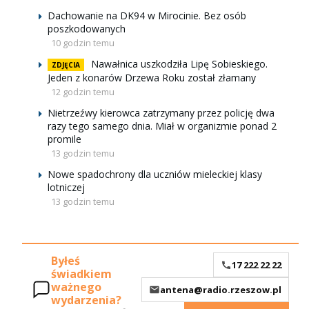
Dachowanie na DK94 w Mirocinie. Bez osób
poszkodowanych
10 godzin temu
Nawałnica uszkodziła Lipę Sobieskiego.
ZDJĘCIA
Jeden z konarów Drzewa Roku został złamany
12 godzin temu
Nietrzeźwy kierowca zatrzymany przez policję dwa
razy tego samego dnia. Miał w organizmie ponad 2
promile
13 godzin temu
Nowe spadochrony dla uczniów mieleckiej klasy
lotniczej
13 godzin temu
Byłeś
17 222 22 22
świadkiem
ważnego
antena@radio.rzeszow.pl
wydarzenia?