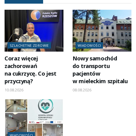
SZLACHETNE ZDROWIE
WIADOMOŚCI
Coraz więcej
Nowy samochód
zachorowań
do transportu
na cukrzycę. Co jest
pacjentów
przyczyną?
w mieleckim szpitalu
10.08.2026
08.08.2026
WIADOMOŚCI