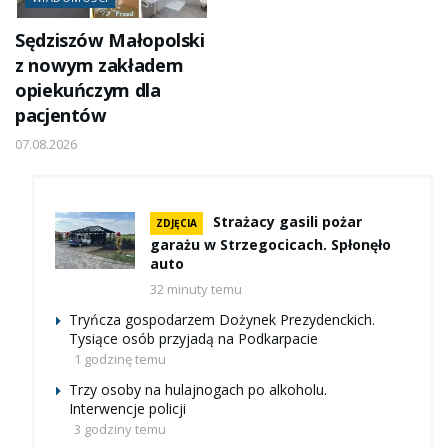
Sędziszów Małopolski
z nowym zakładem
opiekuńczym dla
pacjentów
07.08.2026
Strażacy gasili pożar
ZDJĘCIA
garażu w Strzegocicach. Spłonęło
auto
32 minuty temu
Tryńcza gospodarzem Dożynek Prezydenckich.
Tysiące osób przyjadą na Podkarpacie
1 godzinę temu
Trzy osoby na hulajnogach po alkoholu.
Interwencje policji
3 godziny temu