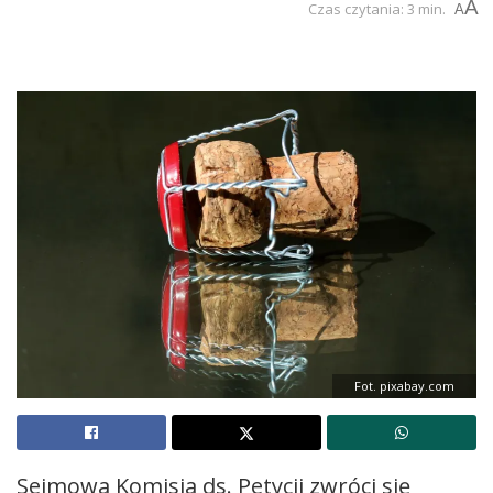
A
Czas czytania: 3 min.
A
Fot. pixabay.com
Sejmowa Komisja ds. Petycji zwróci się