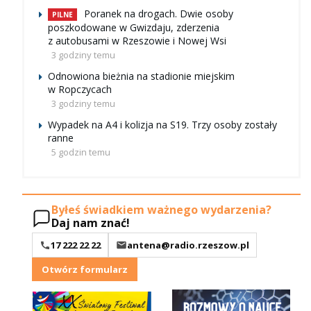
Poranek na drogach. Dwie osoby
PILNE
poszkodowane w Gwizdaju, zderzenia
z autobusami w Rzeszowie i Nowej Wsi
3 godziny temu
Odnowiona bieżnia na stadionie miejskim
w Ropczycach
3 godziny temu
Wypadek na A4 i kolizja na S19. Trzy osoby zostały
ranne
5 godzin temu
Byłeś świadkiem ważnego wydarzenia?
Daj nam znać!
17 222 22 22
antena@radio.rzeszow.pl
Otwórz formularz