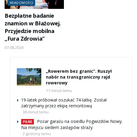
WIADOMOŚCI
Bezpłatne badanie
znamion w Błażowej.
Przyjedzie mobilna
„Fura Zdrowia”
07.08.2026
„Rowerem bez granic”. Ruszył
nabór na transgraniczny rajd
rowerowy
17 minut temu
19-latek próbował oszukać 74-latkę. Został
zatrzymany przez ekipę remontową
38 minut temu
Pożar garażu na osiedlu Pogwizdów Nowy.
PILNE
Na miejscu siedem zastępów straży
2 godziny temu