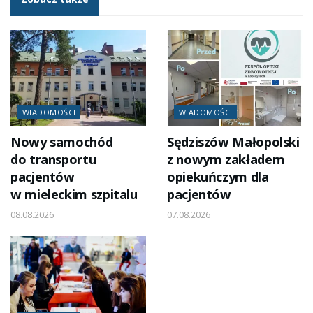
WIADOMOŚCI
WIADOMOŚCI
Nowy samochód
Sędziszów Małopolski
do transportu
z nowym zakładem
pacjentów
opiekuńczym dla
w mieleckim szpitalu
pacjentów
08.08.2026
07.08.2026