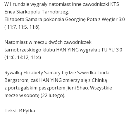
W I rundzie wygrały natomiast inne zawodniczk
i KTS
Enea Siarkopolu Tarnobrzeg.
Elizabeta Samara pokonała Georginę Pota z Węgier 3:0
( 11:7, 11:5, 11:6).
Natomiast w meczu dwóch zawodniczek
tarnobrzeskiego klubu HAN YING wygrała z FU YU 3:0
(11:6, 14:12, 11:4)
Rywalką Elizabety Samary będzie Szwedka Linda
Bergstrom, zaś HAN YING zmierzy się z Chinką
z portugalskim paszportem Jieni Shao. Wszystkie
mecze w sobotę (22 lutego).
Tekst: R.Pytka