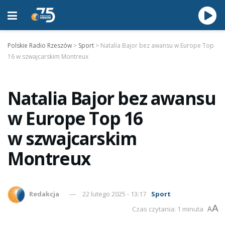
Polskie Radio Rzeszów
>
Sport
>
Natalia Bajor bez awansu w Europe Top
16 w szwajcarskim Montreux
Natalia Bajor bez awansu
w Europe Top 16
w szwajcarskim
Montreux
Redakcja
22 lutego 2025 - 13:17
Sport
A
Czas czytania: 1 minuta
A