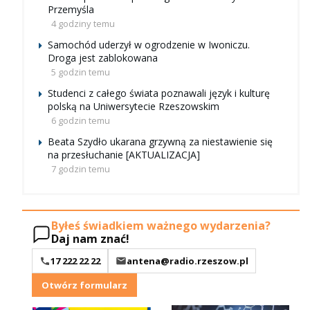
Przemyśla
4 godziny temu
Samochód uderzył w ogrodzenie w Iwoniczu.
Droga jest zablokowana
5 godzin temu
Studenci z całego świata poznawali język i kulturę
polską na Uniwersytecie Rzeszowskim
6 godzin temu
Beata Szydło ukarana grzywną za niestawienie się
na przesłuchanie [AKTUALIZACJA]
7 godzin temu
Byłeś świadkiem ważnego wydarzenia?
Daj nam znać!
17 222 22 22
antena@radio.rzeszow.pl
Otwórz formularz