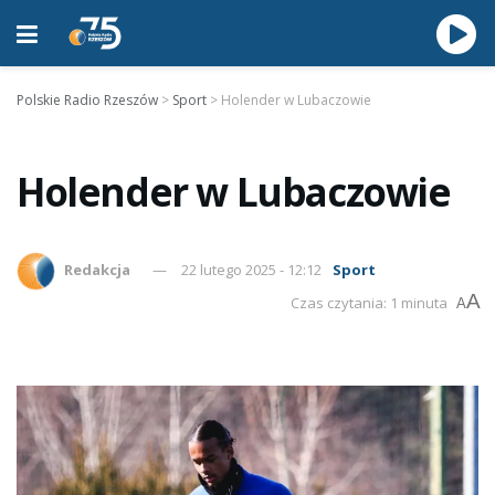
Polskie Radio Rzeszów
>
Sport
>
Holender w Lubaczowie
Holender w Lubaczowie
Redakcja
22 lutego 2025 - 12:12
Sport
A
Czas czytania: 1 minuta
A