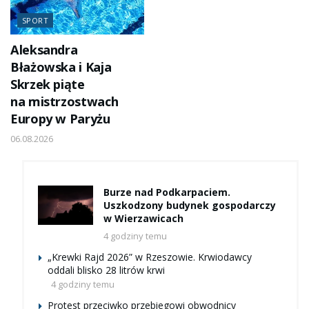
SPORT
Aleksandra
Błażowska i Kaja
Skrzek piąte
na mistrzostwach
Europy w Paryżu
06.08.2026
Burze nad Podkarpaciem.
Uszkodzony budynek gospodarczy
w Wierzawicach
4 godziny temu
„Krewki Rajd 2026” w Rzeszowie. Krwiodawcy
oddali blisko 28 litrów krwi
4 godziny temu
Protest przeciwko przebiegowi obwodnicy