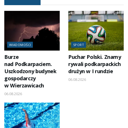
WIADOMOŚCI
SPORT
Burze
Puchar Polski. Znamy
nad Podkarpaciem.
rywali podkarpackich
Uszkodzony budynek
drużyn w I rundzie
gospodarczy
06.08.2026
w Wierzawicach
06.08.2026