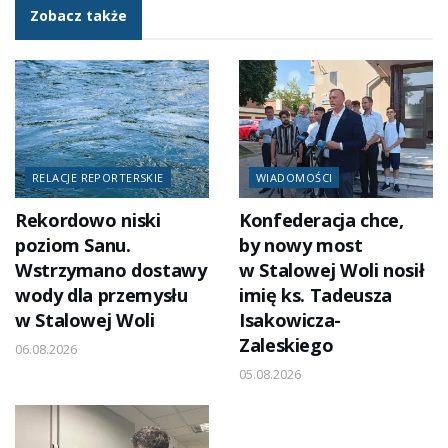
Zobacz także
RELACJE REPORTERSKIE
WIADOMOŚCI
Rekordowo niski
Konfederacja chce,
poziom Sanu.
by nowy most
Wstrzymano dostawy
w Stalowej Woli nosił
wody dla przemysłu
imię ks. Tadeusza
w Stalowej Woli
Isakowicza-
Zaleskiego
06.08.2026
05.08.2026