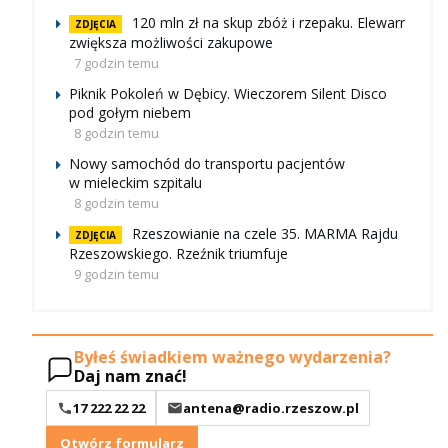
120 mln zł na skup zbóż i rzepaku. Elewarr
ZDJĘCIA
zwiększa możliwości zakupowe
7 godzin temu
Piknik Pokoleń w Dębicy. Wieczorem Silent Disco
pod gołym niebem
8 godzin temu
Nowy samochód do transportu pacjentów
w mieleckim szpitalu
8 godzin temu
Rzeszowianie na czele 35. MARMA Rajdu
ZDJĘCIA
Rzeszowskiego. Rzeźnik triumfuje
9 godzin temu
Byłeś świadkiem ważnego wydarzenia?
Daj nam znać!
17 222 22 22
antena@radio.rzeszow.pl
Otwórz formularz