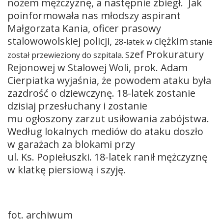
nożem mężczyznę, a następnie zbiegł. Jak
poinformowała nas młodszy aspirant
Małgorzata Kania, oficer prasowy
stalowowolskiej policji,
ciężkim
28-latek w
stanie
zef Prokuratury
został przewieziony do szpitala
. S
Rejonowej w Stalowej Woli, prok. Adam
Cierpiatka wyjaśnia, że powodem ataku była
zazdrość o dziewczynę. 18-latek zostanie
dzisiaj przesłuchany i zostanie
mu ogłoszony zarzut usiłowania zabójstwa.
Według lokalnych mediów do ataku doszło
w garażach za blokami przy
ul. Ks. Popiełuszki. 18-latek ranił mężczyznę
w klatkę piersiową i szyję.
fot. archiwum