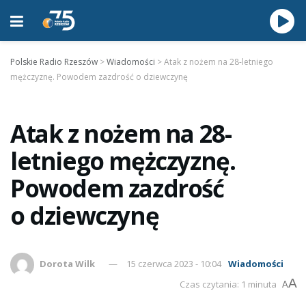
Polskie Radio Rzeszów
>
Wiadomości
>
Atak z nożem na 28-letniego
mężczyznę. Powodem zazdrość o dziewczynę
Atak z nożem na 28-
letniego mężczyznę.
Powodem zazdrość
o dziewczynę
Dorota Wilk
15 czerwca 2023 - 10:04
Wiadomości
A
Czas czytania: 1 minuta
A