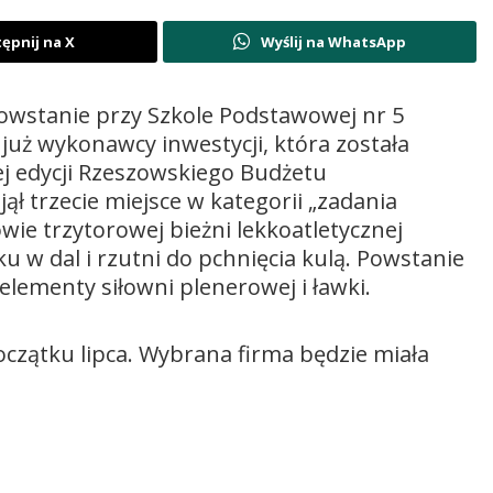
ępnij na X
Wyślij na WhatsApp
owstanie przy Szkole Podstawowej nr 5
już wykonawcy inwestycji, która została
j edycji Rzeszowskiego Budżetu
jął trzecie miejsce w kategorii „zadania
wie trzytorowej bieżni lekkoatletycznej
u w dal i rzutni do pchnięcia kulą. Powstanie
lementy siłowni plenerowej i ławki.
czątku lipca. Wybrana firma będzie miała