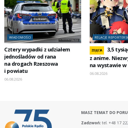
WIADOMOŚCI
RELACJE REPORTERS
Cztery wypadki z udziałem
3,5 tysi
ZDJĘCIA
jednośladów od rana
z anime. Niezw
na drogach Rzeszowa
na wystawie w
i powiatu
06.08.2026
06.08.2026
MASZ TEMAT DO PORU
Zadzwoń:
tel. +48 17 22