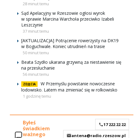
28 minut temu
Sąd Apelacyjny w Rzeszowie ogłosi wyrok
w sprawie Marcina Warchoła przeciwko Izabeli
Leszczynie
37 minut temu
[AKTUALIZACJA] Potrącenie rowerzysty na DK19
w Boguchwale. Koniec utrudnień na trasie
50 minut temu
Beata Szydło ukarana grzywną za niestawienie się
na przesłuchanie
56 minut temu
W Przemyślu powstanie nowoczesne
ZDJĘCIA
lodowisko. Latem ma zmieniać się w rolkowisko
1 godzinę temu
Byłeś
17 222 22 22
świadkiem
ważnego
antena@radio.rzeszow.pl