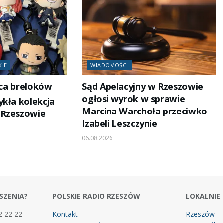
KIE
WIADOMOŚCI
ąca breloków
Sąd Apelacyjny w Rzeszowie
ogłosi wyrok w sprawie
ykła kolekcja
Marcina Warchoła przeciwko
 Rzeszowie
Izabeli Leszczynie
06.08.2026
SZENIA?
POLSKIE RADIO RZESZÓW
LOKALNIE
2 22 22
Kontakt
Rzeszów