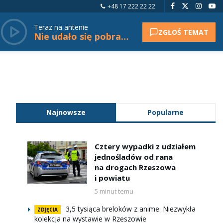
+48 17 222 22 22
Teraz na antenie
ZGŁOŚ TEMAT
Nie udało się pobrać tytułu.
Najnowsze
Popularne
Cztery wypadki z udziałem
jednośladów od rana
na drogach Rzeszowa
i powiatu
5 minut temu
3,5 tysiąca breloków z anime. Niezwykła
ZDJĘCIA
kolekcja na wystawie w Rzeszowie