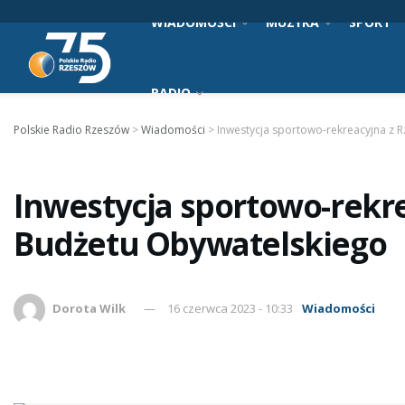
WIADOMOŚCI
MUZYKA
SPORT
RADIO
Polskie Radio Rzeszów
>
Wiadomości
>
Inwestycja sportowo-rekreacyjna z
Inwestycja sportowo-rekr
Budżetu Obywatelskiego
Dorota Wilk
16 czerwca 2023 - 10:33
Wiadomości