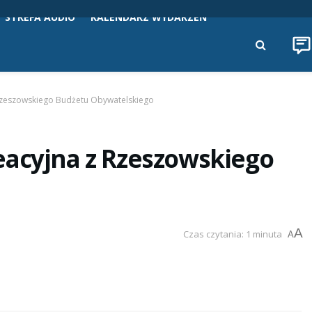
STREFA AUDIO
KALENDARZ WYDARZEŃ
 Rzeszowskiego Budżetu Obywatelskiego
eacyjna z Rzeszowskiego
A
Czas czytania: 1 minuta
A