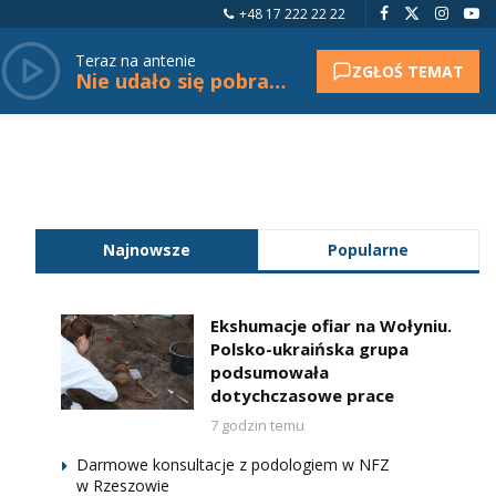
+48 17 222 22 22
Teraz na antenie
ZGŁOŚ TEMAT
Nie udało się pobrać tytułu.
Najnowsze
Popularne
Ekshumacje ofiar na Wołyniu.
Polsko-ukraińska grupa
podsumowała
dotychczasowe prace
7 godzin temu
Darmowe konsultacje z podologiem w NFZ
w Rzeszowie