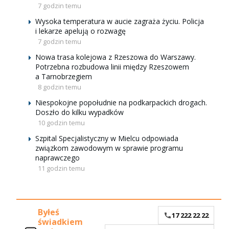
7 godzin temu
Wysoka temperatura w aucie zagraża życiu. Policja
i lekarze apelują o rozwagę
7 godzin temu
Nowa trasa kolejowa z Rzeszowa do Warszawy.
Potrzebna rozbudowa linii między Rzeszowem
a Tarnobrzegiem
8 godzin temu
Niespokojne popołudnie na podkarpackich drogach.
Doszło do kilku wypadków
10 godzin temu
Szpital Specjalistyczny w Mielcu odpowiada
związkom zawodowym w sprawie programu
naprawczego
11 godzin temu
Byłeś
17 222 22 22
świadkiem