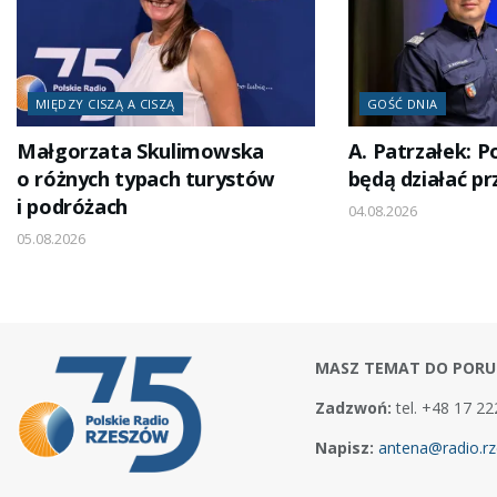
MIĘDZY CISZĄ A CISZĄ
GOŚĆ DNIA
Małgorzata Skulimowska
A. Patrzałek: Po
o różnych typach turystów
będą działać pr
i podróżach
04.08.2026
05.08.2026
MASZ TEMAT DO PORU
Zadzwoń:
tel. +48 17 22
Napisz:
antena@radio.rz