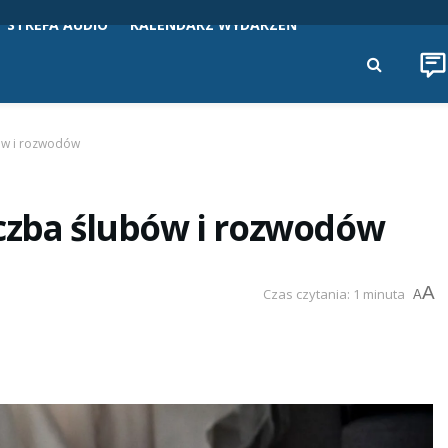
STREFA AUDIO
KALENDARZ WYDARZEŃ
bów i rozwodów
iczba ślubów i rozwodów
A
Czas czytania: 1 minuta
A