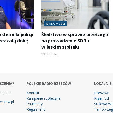
WIADOMOŚCI
sterunki policji
Śledztwo w sprawie przetargu
zez całą dobę
na prowadzenie SOR-u
w leskim szpitalu
03.08.2026
SZENIA?
POLSKIE RADIO RZESZÓW
LOKALNIE
2 22 22
Kontakt
Rzeszów
Kampanie społeczne
Przemyśl
eszow.pl
Patronaty
Stalowa Wo
Regulaminy
Tarnobrze