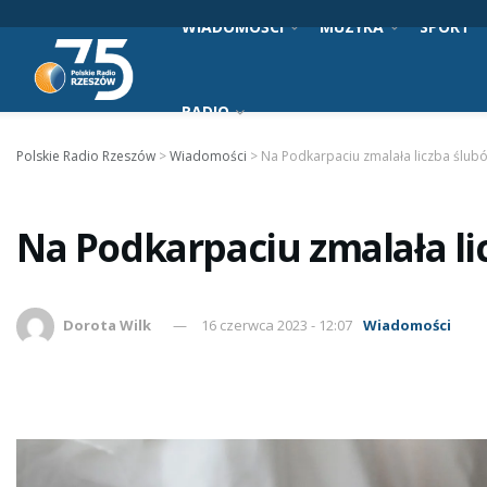
WIADOMOŚCI
MUZYKA
SPORT
RADIO
Polskie Radio Rzeszów
>
Wiadomości
>
Na Podkarpaciu zmalała liczba ślu
Na Podkarpaciu zmalała l
Dorota Wilk
16 czerwca 2023 - 12:07
Wiadomości