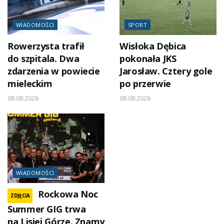
WIADOMOŚCI
SPORT
Rowerzysta trafił
Wisłoka Dębica
do szpitala. Dwa
pokonała JKS
zdarzenia w powiecie
Jarosław. Cztery gole
mieleckim
po przerwie
08.08.2026
08.08.2026
WIADOMOŚCI
Rockowa Noc
ZDJĘCIA
Summer GIG trwa
na Lisiej Górze. Znamy