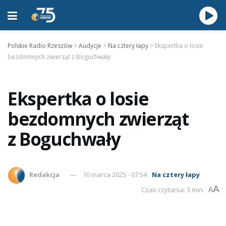
Polskie Radio Rzeszów
>
Audycje
>
Na cztery łapy
>
Ekspertka o losie
bezdomnych zwierząt z Boguchwały
Ekspertka o losie
bezdomnych zwierząt
z Boguchwały
Redakcja
10 marca 2025 - 07:54
Na cztery łapy
A
Czas czytania: 3 min.
A