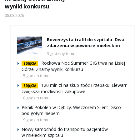
wyniki konkursu
08.08.2026
Rowerzysta trafił do szpitala. Dwa
zdarzenia w powiecie mieleckim
3 godziny temu
Rockowa Noc Summer GIG trwa na Lisiej
ZDJĘCIA
Górze. Znamy wyniki konkursu
5 godzin temu
120 mln zł na skup zbóż i rzepaku. Elewarr
ZDJĘCIA
zwiększa możliwości zakupowe
8 godzin temu
Piknik Pokoleń w Dębicy. Wieczorem Silent Disco
pod gołym niebem
9 godzin temu
Nowy samochód do transportu pacjentów
w mieleckim szpitalu