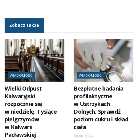
Zobacz także
WIADOMOŚCI
WIADOMOŚCI
Wielki Odpust
Bezpłatne badania
Kalwaryjski
profilaktyczne
rozpocznie się
w Ustrzykach
w niedzielę. Tysiące
Dolnych. Sprawdź
pielgrzymów
poziom cukru i skład
w Kalwarii
ciała
Pacławskiej
09.08.2026