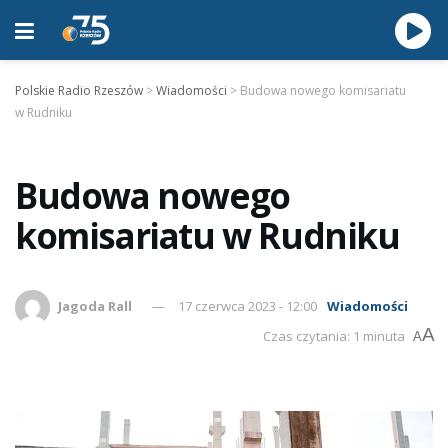
Polskie Radio Rzeszów
>
Wiadomości
>
Budowa nowego komisariatu
w Rudniku
Budowa nowego
komisariatu w Rudniku
Jagoda Rall
17 czerwca 2023 - 12:00
Wiadomości
A
Czas czytania: 1 minuta
A