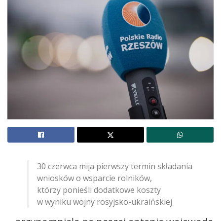
30 czerwca mija pierwszy termin składania
wniosków o wsparcie rolników,
którzy ponieśli dodatkowe koszty
w wyniku wojny rosyjsko-ukraińskiej