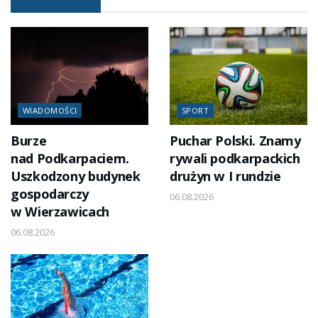
WIADOMOŚCI
SPORT
Burze
Puchar Polski. Znamy
nad Podkarpaciem.
rywali podkarpackich
Uszkodzony budynek
drużyn w I rundzie
gospodarczy
06.08.2026
w Wierzawicach
06.08.2026