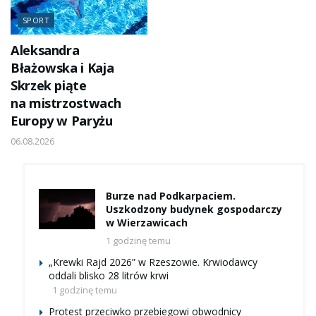
SPORT
Aleksandra
Błażowska i Kaja
Skrzek piąte
na mistrzostwach
Europy w Paryżu
06.08.2026
Burze nad Podkarpaciem.
Uszkodzony budynek gospodarczy
w Wierzawicach
1 godzinę temu
„Krewki Rajd 2026” w Rzeszowie. Krwiodawcy
oddali blisko 28 litrów krwi
1 godzinę temu
Protest przeciwko przebiegowi obwodnicy