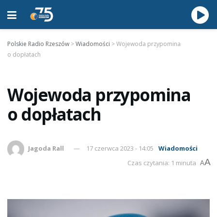
Polskie Radio Rzeszów
>
Wiadomości
>
Wojewoda przypomina
o dopłatach
Wojewoda przypomina
o dopłatach
Jagoda Rall
17 czerwca 2023 - 14:05
Wiadomości
A
Czas czytania: 1 minuta
A