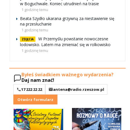
w Boguchwale. Koniec utrudnień na trasie
1 godzinę temu
Beata Szydło ukarana grzywną za niestawienie się
na przesłuchanie
1 godzinę temu
W Przemyślu powstanie nowoczesne
ZDJĘCIA
lodowisko. Latem ma zmieniać się w rolkowisko
1 godzinę temu
Byłeś świadkiem ważnego wydarzenia?
Daj nam znać!
17 222 22 22
antena@radio.rzeszow.pl
Otwórz formularz