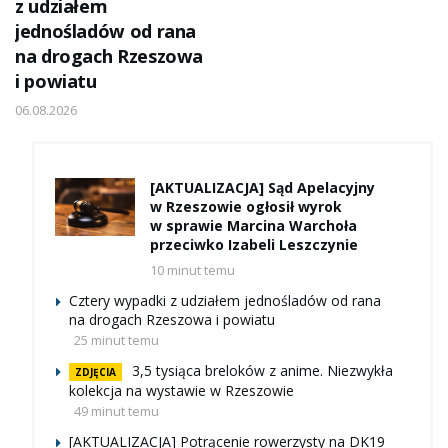
z udziałem
jednośladów od rana
na drogach Rzeszowa
i powiatu
06.08.2026
[AKTUALIZACJA] Sąd Apelacyjny
w Rzeszowie ogłosił wyrok
w sprawie Marcina Warchoła
przeciwko Izabeli Leszczynie
10 minut temu
Cztery wypadki z udziałem jednośladów od rana
na drogach Rzeszowa i powiatu
25 minut temu
3,5 tysiąca breloków z anime. Niezwykła
ZDJĘCIA
kolekcja na wystawie w Rzeszowie
49 minut temu
[AKTUALIZACJA] Potrącenie rowerzysty na DK19