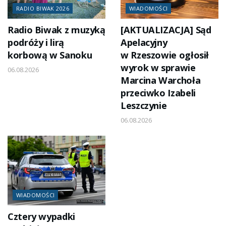
RADIO BIWAK 2026
WIADOMOŚCI
Radio Biwak z muzyką
[AKTUALIZACJA] Sąd
podróży i lirą
Apelacyjny
korbową w Sanoku
w Rzeszowie ogłosił
wyrok w sprawie
06.08.2026
Marcina Warchoła
przeciwko Izabeli
Leszczynie
06.08.2026
WIADOMOŚCI
Cztery wypadki