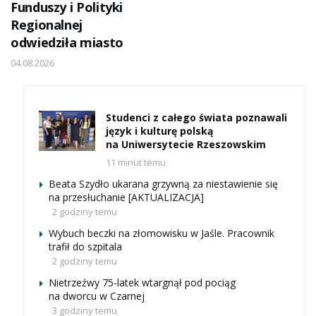
Funduszy i Polityki
Regionalnej
odwiedziła miasto
04.08.2026
Studenci z całego świata poznawali
język i kulturę polską
na Uniwersytecie Rzeszowskim
11 minut temu
Beata Szydło ukarana grzywną za niestawienie się
na przesłuchanie [AKTUALIZACJA]
2 godziny temu
Wybuch beczki na złomowisku w Jaśle. Pracownik
trafił do szpitala
2 godziny temu
Nietrzeźwy 75-latek wtargnął pod pociąg
na dworcu w Czarnej
3 godziny temu