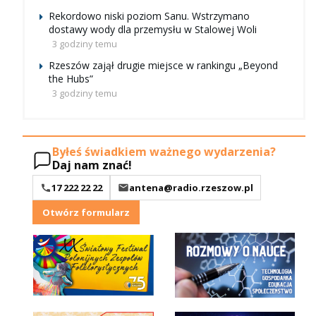
Rekordowo niski poziom Sanu. Wstrzymano
dostawy wody dla przemysłu w Stalowej Woli
3 godziny temu
Rzeszów zajął drugie miejsce w rankingu „Beyond
the Hubs”
3 godziny temu
Byłeś świadkiem ważnego wydarzenia?
Daj nam znać!
17 222 22 22
antena@radio.rzeszow.pl
Otwórz formularz