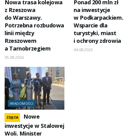
Nowa trasa kolejowa
Ponad 200 mln zł
z Rzeszowa
na inwestycje
do Warszawy.
w Podkarpackiem.
Potrzebna rozbudowa
Wsparcie dla
linii między
turystyki, miast
Rzeszowem
i ochrony zdrowia
a Tarnobrzegiem
04.08.2026
05.08.2026
WIADOMOŚCI
Nowe
ZDJĘCIA
inwestycje w Stalowej
Woli. Minister