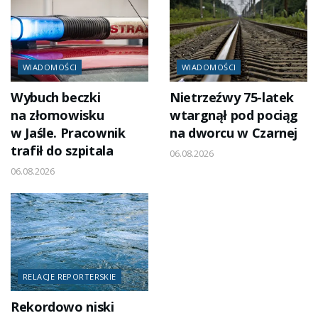
WIADOMOŚCI
WIADOMOŚCI
Wybuch beczki
Nietrzeźwy 75-latek
na złomowisku
wtargnął pod pociąg
w Jaśle. Pracownik
na dworcu w Czarnej
trafił do szpitala
06.08.2026
06.08.2026
RELACJE REPORTERSKIE
Rekordowo niski