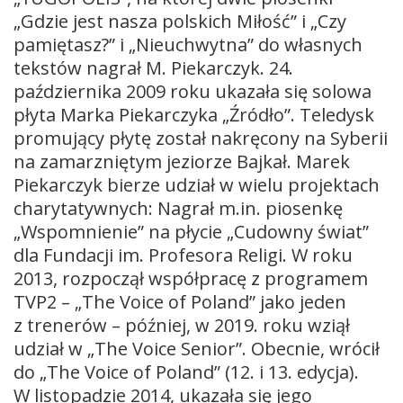
„Gdzie jest nasza polskich Miłość” i „Czy
pamiętasz?” i „Nieuchwytna” do własnych
tekstów nagrał M. Piekarczyk. 24.
października 2009 roku ukazała się solowa
płyta Marka Piekarczyka „Źródło”. Teledysk
promujący płytę został nakręcony na Syberii
na zamarzniętym jeziorze Bajkał. Marek
Piekarczyk bierze udział w wielu projektach
charytatywnych: Nagrał m.in. piosenkę
„Wspomnienie” na płycie „Cudowny świat”
dla Fundacji im. Profesora Religi. W roku
2013, rozpoczął współpracę z programem
TVP2 – „The Voice of Poland” jako jeden
z trenerów – później, w 2019. roku wziął
udział w „The Voice Senior”. Obecnie, wrócił
do „The Voice of Poland” (12. i 13. edycja).
W listopadzie 2014, ukazała się jego