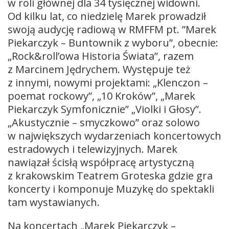
w roli głównej dla 34 tysięcznej widowni.
Od kilku lat, co niedzielę Marek prowadził
swoją audycję radiową w RMFFM pt. ”Marek
Piekarczyk – Buntownik z wyboru”, obecnie:
„Rock&roll’owa Historia Świata”, razem
z Marcinem Jędrychem. Występuje też
z innymi, nowymi projektami: „Klenczon –
poemat rockowy”, „10 Kroków”, „Marek
Piekarczyk Symfonicznie” „Violki i Głosy”.
„Akustycznie – smyczkowo” oraz solowo
w największych wydarzeniach koncertowych
estradowych i telewizyjnych. Marek
nawiązał ścisłą współpracę artystyczną
z krakowskim Teatrem Groteska gdzie gra
koncerty i komponuje Muzykę do spektakli
tam wystawianych.
Na koncertach „Marek Piekarczyk –