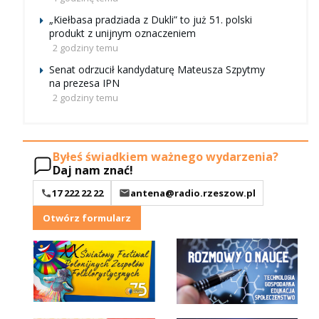
„Kiełbasa pradziada z Dukli” to już 51. polski
produkt z unijnym oznaczeniem
2 godziny temu
Senat odrzucił kandydaturę Mateusza Szpytmy
na prezesa IPN
2 godziny temu
Byłeś świadkiem ważnego wydarzenia?
Daj nam znać!
17 222 22 22
antena@radio.rzeszow.pl
Otwórz formularz