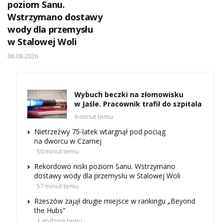
poziom Sanu.
Wstrzymano dostawy
wody dla przemysłu
w Stalowej Woli
06.08.2026
Wybuch beczki na złomowisku
w Jaśle. Pracownik trafił do szpitala
6 minut temu
Nietrzeźwy 75-latek wtargnął pod pociąg
na dworcu w Czarnej
50 minut temu
Rekordowo niski poziom Sanu. Wstrzymano
dostawy wody dla przemysłu w Stalowej Woli
57 minut temu
Rzeszów zajął drugie miejsce w rankingu „Beyond
the Hubs”
1 godzinę temu