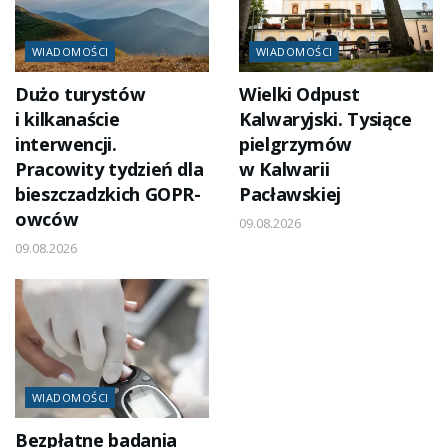
WIADOMOŚCI
WIADOMOŚCI
Dużo turystów
Wielki Odpust
i kilkanaście
Kalwaryjski. Tysiące
interwencji.
pielgrzymów
Pracowity tydzień dla
w Kalwarii
bieszczadzkich GOPR-
Pacławskiej
owców
09.08.2026
09.08.2026
WIADOMOŚCI
Bezpłatne badania