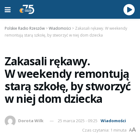
Polskie Radio Rzeszów
>
Wiadomości
>
Zakasali rękawy. W weekendy
remontują starą szkołę, by stworzyć w niej dom dziecka
Zakasali rękawy.
W weekendy remontują
starą szkołę, by stworzyć
w niej dom dziecka
Dorota Wilk
25 marca 2025 - 09:25
Wiadomości
A
Czas czytania: 1 minuta
A