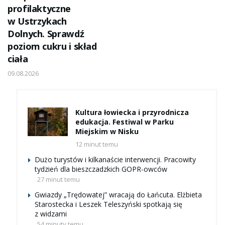
profilaktyczne
w Ustrzykach
Dolnych. Sprawdź
poziom cukru i skład
ciała
09.08.2026
Kultura łowiecka i przyrodnicza
edukacja. Festiwal w Parku
Miejskim w Nisku
12 minut temu
Dużo turystów i kilkanaście interwencji. Pracowity
tydzień dla bieszczadzkich GOPR-owców
27 minut temu
Gwiazdy „Trędowatej” wracają do Łańcuta. Elżbieta
Starostecka i Leszek Teleszyński spotkają się
z widzami
54 minuty temu