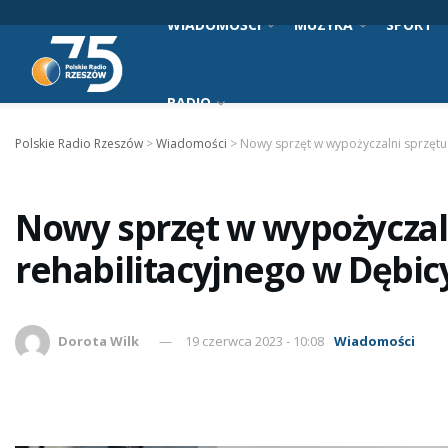
WIADOMOŚCI
MUZYKA
SPORT
RADIO
Polskie Radio Rzeszów
>
Wiadomości
>
Nowy sprzęt w wypożyczalni sprzętu 
Nowy sprzęt w wypożyczal
rehabilitacyjnego w Dębic
Dorota Wilk
19 czerwca 2023 - 10:08
Wiadomości