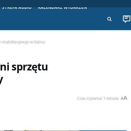
STREFA AUDIO
KALENDARZ WYDARZEŃ
rehabilitacyjnego w Dębicy
ni sprzętu
y
A
Czas czytania: 1 minuta
A