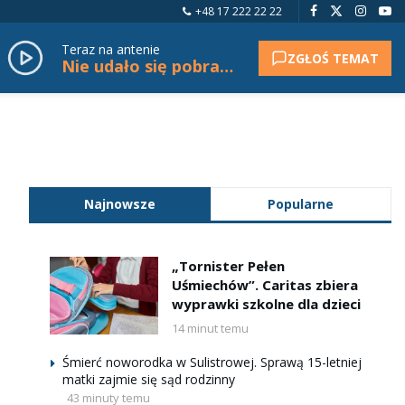
+48 17 222 22 22
Teraz na antenie
ZGŁOŚ TEMAT
Nie udało się pobrać tytułu.
Najnowsze
Popularne
„Tornister Pełen
Uśmiechów”. Caritas zbiera
wyprawki szkolne dla dzieci
14 minut temu
Śmierć noworodka w Sulistrowej. Sprawą 15-letniej
matki zajmie się sąd rodzinny
43 minuty temu