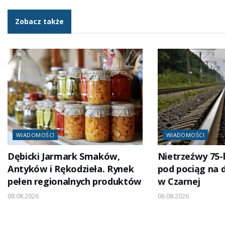
Zobacz także
WIADOMOŚCI
WIADOMOŚCI
Dębicki Jarmark Smaków,
Nietrzeźwy 75-
Antyków i Rękodzieła. Rynek
pod pociąg na 
pełen regionalnych produktów
w Czarnej
08.08.2026
06.08.2026