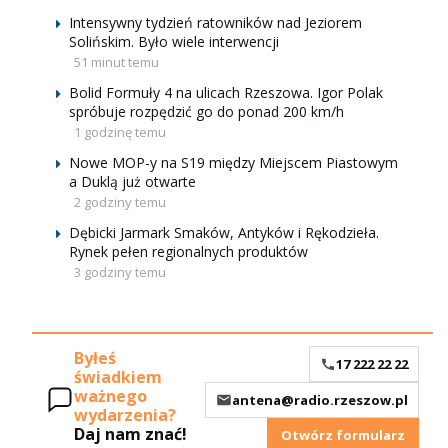
Intensywny tydzień ratowników nad Jeziorem
Solińskim. Było wiele interwencji
51 minut temu
Bolid Formuły 4 na ulicach Rzeszowa. Igor Polak
spróbuje rozpędzić go do ponad 200 km/h
1 godzinę temu
Nowe MOP-y na S19 między Miejscem Piastowym
a Duklą już otwarte
2 godziny temu
Dębicki Jarmark Smaków, Antyków i Rękodzieła.
Rynek pełen regionalnych produktów
3 godziny temu
Byłeś
17 222 22 22
świadkiem
ważnego
antena@radio.rzeszow.pl
wydarzenia?
Daj nam znać!
Otwórz formularz