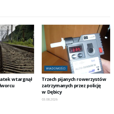
WIADOMOŚCI
latek wtargnął
Trzech pijanych rowerzystów
dworcu
zatrzymanych przez policję
w Dębicy
03.08.2026