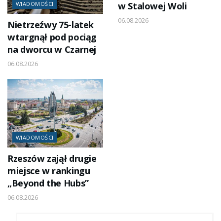
w Stalowej Woli
WIADOMOŚCI
06.08.2026
Nietrzeźwy 75-latek
wtargnął pod pociąg
na dworcu w Czarnej
06.08.2026
WIADOMOŚCI
Rzeszów zajął drugie
miejsce w rankingu
„Beyond the Hubs”
06.08.2026