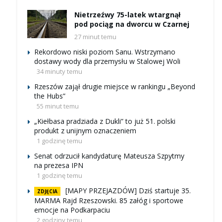
Nietrzeźwy 75-latek wtargnął
pod pociąg na dworcu w Czarnej
27 minut temu
Rekordowo niski poziom Sanu. Wstrzymano
dostawy wody dla przemysłu w Stalowej Woli
34 minuty temu
Rzeszów zajął drugie miejsce w rankingu „Beyond
the Hubs”
55 minut temu
„Kiełbasa pradziada z Dukli” to już 51. polski
produkt z unijnym oznaczeniem
1 godzinę temu
Senat odrzucił kandydaturę Mateusza Szpytmy
na prezesa IPN
1 godzinę temu
[MAPY PRZEJAZDÓW] Dziś startuje 35.
ZDJĘCIA
MARMA Rajd Rzeszowski. 85 załóg i sportowe
emocje na Podkarpaciu
2 godziny temu