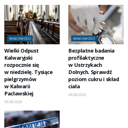
WIADOMOŚCI
WIADOMOŚCI
Wielki Odpust
Bezpłatne badania
Kalwaryjski
profilaktyczne
rozpocznie się
w Ustrzykach
w niedzielę. Tysiące
Dolnych. Sprawdź
pielgrzymów
poziom cukru i skład
w Kalwarii
ciała
Pacławskiej
09.08.2026
09.08.2026