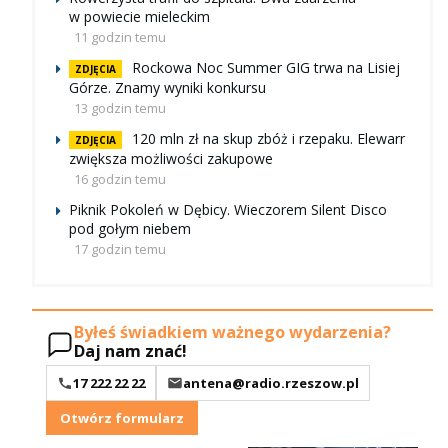
w powiecie mieleckim
11 godzin temu
Rockowa Noc Summer GIG trwa na Lisiej
ZDJĘCIA
Górze. Znamy wyniki konkursu
13 godzin temu
120 mln zł na skup zbóż i rzepaku. Elewarr
ZDJĘCIA
zwiększa możliwości zakupowe
16 godzin temu
Piknik Pokoleń w Dębicy. Wieczorem Silent Disco
pod gołym niebem
17 godzin temu
Byłeś świadkiem ważnego wydarzenia?
Daj nam znać!
17 222 22 22
antena@radio.rzeszow.pl
Otwórz formularz