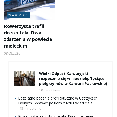
WIADOMOŚCI
Rowerzysta trafił
do szpitala. Dwa
zdarzenia w powiecie
mieleckim
08.08.2026
Wielki Odpust Kalwaryjski
rozpocznie się w niedzielę. Tysiące
pielgrzymów w Kalwarii Pacławskiej
10 minut temu
Bezpłatne badania profilaktyczne w Ustrzykach
Dolnych. Sprawdź poziom cukru i skład ciała
48 minut temu
Rowerzysta trafił do szpitala. Dwa zdarzenia