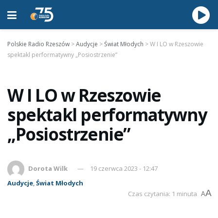
Polskie Radio Rzeszów
>
Audycje
>
Świat Młodych
>
W I LO w Rzeszowie
spektakl performatywny „Posiostrzenie”
W I LO w Rzeszowie
spektakl performatywny
„Posiostrzenie”
Dorota Wilk
19 czerwca 2023 - 12:47
Audycje
,
Świat Młodych
A
Czas czytania: 1 minuta
A