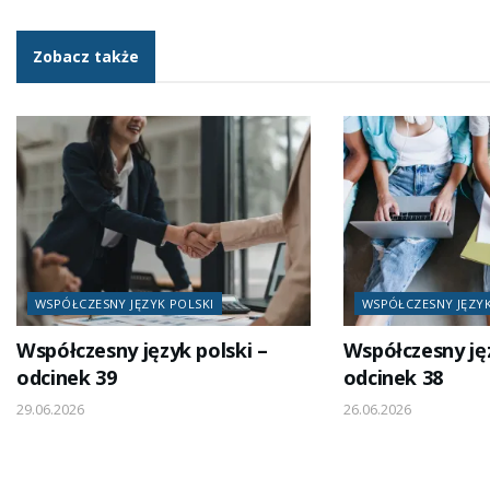
Zobacz także
WSPÓŁCZESNY JĘZYK POLSKI
WSPÓŁCZESNY JĘZYK
Współczesny język polski –
Współczesny jęz
odcinek 39
odcinek 38
29.06.2026
26.06.2026