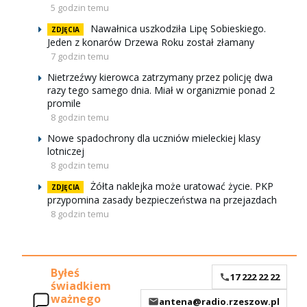
5 godzin temu
Nawałnica uszkodziła Lipę Sobieskiego.
ZDJĘCIA
Jeden z konarów Drzewa Roku został złamany
7 godzin temu
Nietrzeźwy kierowca zatrzymany przez policję dwa
razy tego samego dnia. Miał w organizmie ponad 2
promile
8 godzin temu
Nowe spadochrony dla uczniów mieleckiej klasy
lotniczej
8 godzin temu
Żółta naklejka może uratować życie. PKP
ZDJĘCIA
przypomina zasady bezpieczeństwa na przejazdach
8 godzin temu
Byłeś
17 222 22 22
świadkiem
ważnego
antena@radio.rzeszow.pl