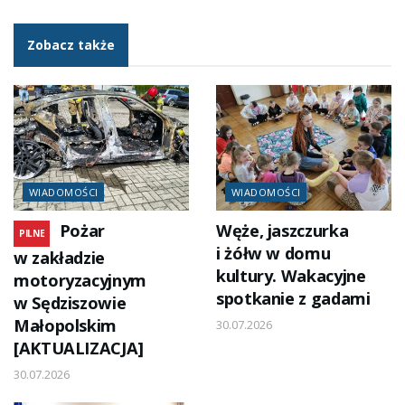
Zobacz także
WIADOMOŚCI
WIADOMOŚCI
Pożar
Węże, jaszczurka
PILNE
i żółw w domu
w zakładzie
kultury. Wakacyjne
motoryzacyjnym
spotkanie z gadami
w Sędziszowie
Małopolskim
30.07.2026
[AKTUALIZACJA]
30.07.2026