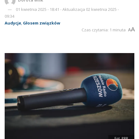
01 kwietnia 2025 - 18:41 - Aktualizacja 02 kwietnia 2025 -
09:34
Audycje
,
Głosem związków
A
Czas czytania: 1 minuta
A
Fot. PRR