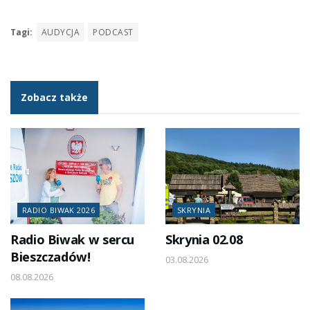
Tagi:
AUDYCJA
PODCAST
Zobacz także
RADIO BIWAK 2026
SKRYNIA
Radio Biwak w sercu
Skrynia 02.08
Bieszczadów!
03.08.2026
08.08.2026