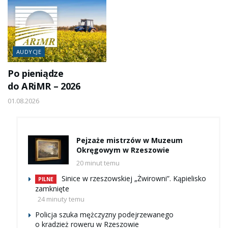
AUDYCJE
Po pieniądze
do ARiMR – 2026
01.08.2026
Pejzaże mistrzów w Muzeum
Okręgowym w Rzeszowie
20 minut temu
Sinice w rzeszowskiej „Żwirowni”. Kąpielisko
PILNE
zamknięte
24 minuty temu
Policja szuka mężczyzny podejrzewanego
o kradzież roweru w Rzeszowie