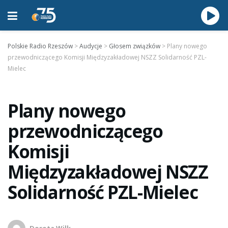
Polskie Radio Rzeszów
>
Audycje
>
Głosem związków
>
Plany nowego
przewodniczącego Komisji Międzyzakładowej NSZZ Solidarność PZL-
Mielec
Plany nowego
przewodniczącego
Komisji
Międzyzakładowej NSZZ
Solidarność PZL-Mielec
Dorota Wilk