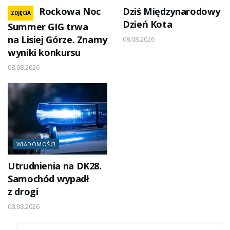
Rockowa Noc
Dziś Międzynarodowy
ZDJĘCIA
Dzień Kota
Summer GIG trwa
na Lisiej Górze. Znamy
08.08.2026
wyniki konkursu
08.08.2026
WIADOMOŚCI
Utrudnienia na DK28.
Samochód wypadł
z drogi
08.08.2026