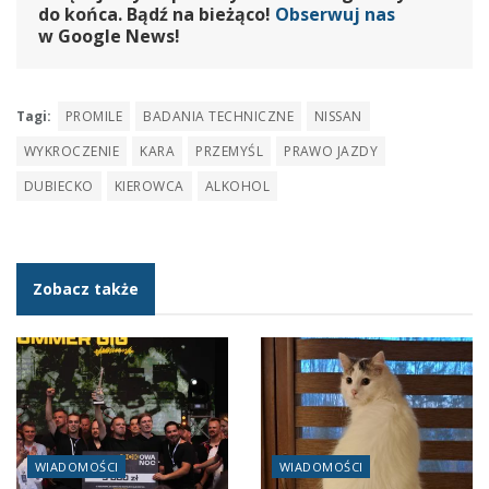
do końca. Bądź na bieżąco!
Obserwuj nas
w Google News!
Tagi:
PROMILE
BADANIA TECHNICZNE
NISSAN
WYKROCZENIE
KARA
PRZEMYŚL
PRAWO JAZDY
DUBIECKO
KIEROWCA
ALKOHOL
Zobacz także
WIADOMOŚCI
WIADOMOŚCI