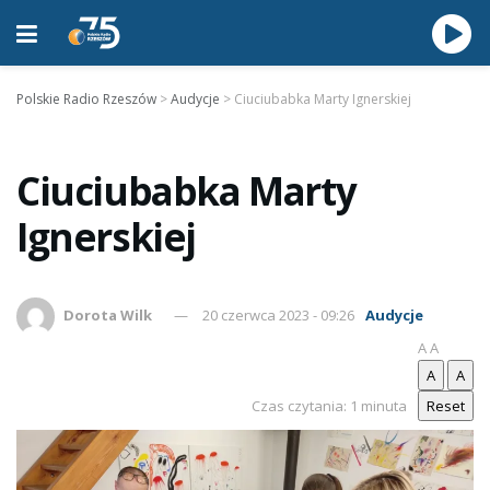
Polskie Radio Rzeszów
>
Audycje
>
Ciuciubabka Marty Ignerskiej
Ciuciubabka Marty
Ignerskiej
Dorota Wilk
20 czerwca 2023 - 09:26
Audycje
A
A
A
A
Czas czytania: 1 minuta
Reset