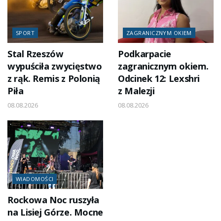
SPORT
ZAGRANICZNYM OKIEM
Stal Rzeszów
Podkarpacie
wypuściła zwycięstwo
zagranicznym okiem.
z rąk. Remis z Polonią
Odcinek 12: Lexshri
Piła
z Malezji
08.08.2026
08.08.2026
WIADOMOŚCI
Rockowa Noc ruszyła
na Lisiej Górze. Mocne