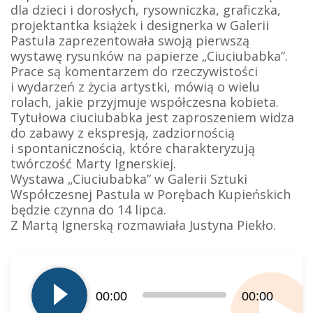
dla dzieci i dorosłych, rysowniczka, graficzka,
projektantka książek i designerka w Galerii
Pastula zaprezentowała swoją pierwszą
wystawę rysunków na papierze „Ciuciubabka”.
Prace są komentarzem do rzeczywistości
i wydarzeń z życia artystki, mówią o wielu
rolach, jakie przyjmuje współczesna kobieta.
Tytułowa ciuciubabka jest zaproszeniem widza
do zabawy z ekspresją, zadziornością
i spontanicznością, które charakteryzują
twórczość Marty Ignerskiej.
Wystawa „Ciuciubabka” w Galerii Sztuki
Współczesnej Pastula w Porębach Kupieńskich
będzie czynna do 14 lipca.
Z Martą Ignerską rozmawiała Justyna Piekło.
Odtwarzacz
plików
dźwiękowych
00:00
00:00