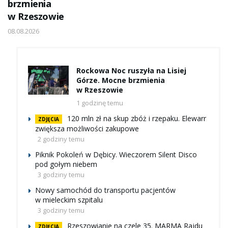
brzmienia
w Rzeszowie
08.08.2026
Rockowa Noc ruszyła na Lisiej
Górze. Mocne brzmienia
w Rzeszowie
1 godzinę temu
120 mln zł na skup zbóż i rzepaku. Elewarr
ZDJĘCIA
zwiększa możliwości zakupowe
2 godziny temu
Piknik Pokoleń w Dębicy. Wieczorem Silent Disco
pod gołym niebem
3 godziny temu
Nowy samochód do transportu pacjentów
w mieleckim szpitalu
3 godziny temu
Rzeszowianie na czele 35. MARMA Rajdu
ZDJĘCIA