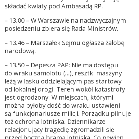
składać kwiaty pod Ambasadą RP.
– 13.00 – W Warszawie na nadzwyczajnym
posiedzeniu zbiera się Rada Ministrów.
– 13.46 – Marszałek Sejmu ogłasza żałobę
narodową.
– 13.50 – Depesza PAP: Nie ma dostępu
do wraku samolotu (…), resztki maszyny
leżą w lasku oddzielającym pas startowy
od lokalnej drogi. Teren wokół katastrofy
jest ogrodzony. W miejscach, którymi
można byłoby dość do wraku ustawieni
są funkcjonariusze milicji. Porządku pilnuje
też ochrona lotniska. Dziennikarze
relacjonujący tragedię zgromadzili się
przed boczną bramą lotniska. Co pewien