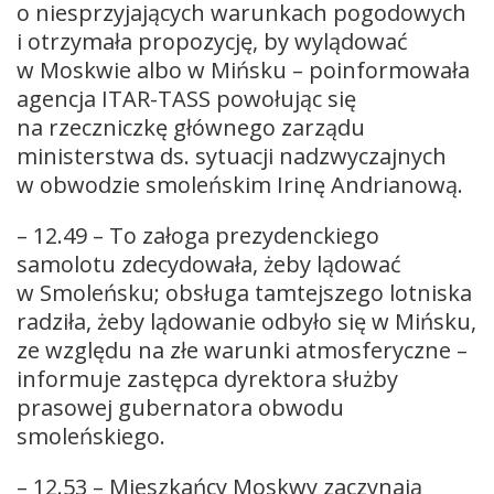
o niesprzyjających warunkach pogodowych
i otrzymała propozycję, by wylądować
w Moskwie albo w Mińsku – poinformowała
agencja ITAR-TASS powołując się
na rzeczniczkę głównego zarządu
ministerstwa ds. sytuacji nadzwyczajnych
w obwodzie smoleńskim Irinę Andrianową.
– 12.49 – To załoga prezydenckiego
samolotu zdecydowała, żeby lądować
w Smoleńsku; obsługa tamtejszego lotniska
radziła, żeby lądowanie odbyło się w Mińsku,
ze względu na złe warunki atmosferyczne –
informuje zastępca dyrektora służby
prasowej gubernatora obwodu
smoleńskiego.
– 12.53 – Mieszkańcy Moskwy zaczynają