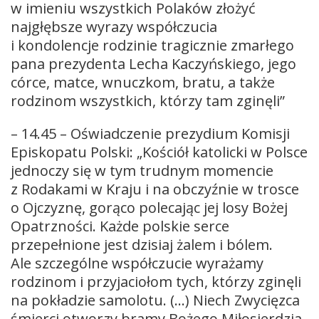
w imieniu wszystkich Polaków złożyć
najgłębsze wyrazy współczucia
i kondolencje rodzinie tragicznie zmarłego
pana prezydenta Lecha Kaczyńskiego, jego
córce, matce, wnuczkom, bratu, a także
rodzinom wszystkich, którzy tam zginęli”
– 14.45 – Oświadczenie prezydium Komisji
Episkopatu Polski: „Kościół katolicki w Polsce
jednoczy się w tym trudnym momencie
z Rodakami w Kraju i na obczyźnie w trosce
o Ojczyznę, gorąco polecając jej losy Bożej
Opatrzności. Każde polskie serce
przepełnione jest dzisiaj żalem i bólem.
Ale szczególne współczucie wyrażamy
rodzinom i przyjaciołom tych, którzy zginęli
na pokładzie samolotu. (…) Niech Zwycięzca
śmierci otworzy bramy Bożego Miłosierdzia