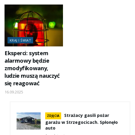
KRAJ I ŚWIAT
Eksperci: system
alarmowy będzie
zmodyfikowany,
ludzie muszą nauczyć
się reagować
16.09.2025
Strażacy gasili pożar
ZDJĘCIA
garażu w Strzegocicach. Spłonęło
auto