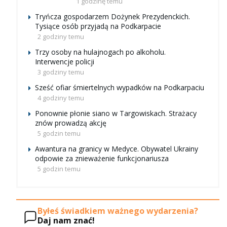
1 godzinę temu
Tryńcza gospodarzem Dożynek Prezydenckich.
Tysiące osób przyjadą na Podkarpacie
2 godziny temu
Trzy osoby na hulajnogach po alkoholu.
Interwencje policji
3 godziny temu
Sześć ofiar śmiertelnych wypadków na Podkarpaciu
4 godziny temu
Ponownie płonie siano w Targowiskach. Strażacy
znów prowadzą akcję
5 godzin temu
Awantura na granicy w Medyce. Obywatel Ukrainy
odpowie za znieważenie funkcjonariusza
5 godzin temu
Byłeś świadkiem ważnego wydarzenia?
Daj nam znać!