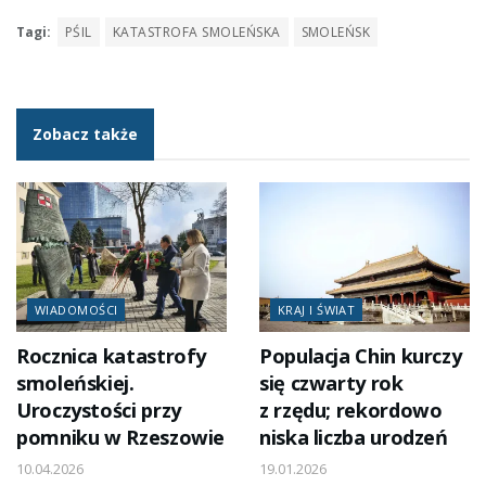
Tagi:
PŚIL
KATASTROFA SMOLEŃSKA
SMOLEŃSK
Zobacz także
WIADOMOŚCI
KRAJ I ŚWIAT
Rocznica katastrofy
Populacja Chin kurczy
smoleńskiej.
się czwarty rok
Uroczystości przy
z rzędu; rekordowo
pomniku w Rzeszowie
niska liczba urodzeń
10.04.2026
19.01.2026