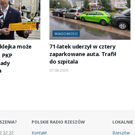
WIADOMOŚCI
aklejka może
71-latek uderzył w cztery
zaparkowane auta. Trafił
. PKP
do szpitala
sady
a
07.08.2026
SZENIA?
POLSKIE RADIO RZESZÓW
LOKALNIE
2 22 22
Kontakt
Rzeszów