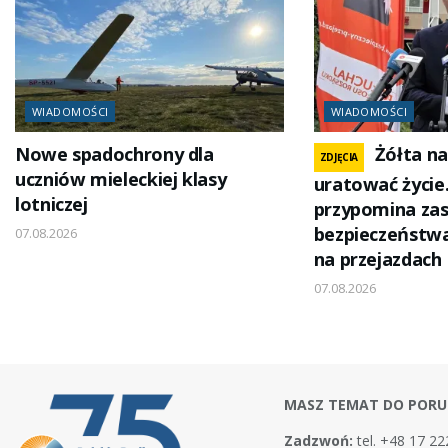
WIADOMOŚCI
WIADOMOŚCI
Nowe spadochrony dla
Żółta n
ZDJĘCIA
uczniów mieleckiej klasy
uratować życie
lotniczej
przypomina za
bezpieczeństw
07.08.2026
na przejazdach
07.08.2026
MASZ TEMAT DO PORU
Zadzwoń:
tel. +48 17 22