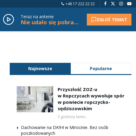
+48 17 222 22 22
Teraz na antenie
ZGŁOŚ TEMAT
Nie udało się pobrać tytułu.
Najnowsze
Popularne
Przyszłość ZOZ-u
w Ropczycach wywołuje spór
w powiecie ropczycko-
sędziszowskim
3 godziny temu
Dachowanie na DK94 w Mirocinie. Bez osób
poszkodowanych