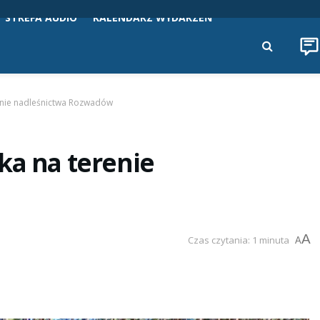
STREFA AUDIO
KALENDARZ WYDARZEŃ
enie nadleśnictwa Rozwadów
ka na terenie
A
Czas czytania: 1 minuta
A