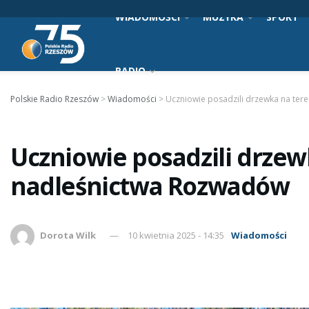
WIADOMOŚCI
MUZYKA
SPORT
RADIO
Polskie Radio Rzeszów
>
Wiadomości
>
Uczniowie posadzili drzewka na ter
Uczniowie posadzili drzew
nadleśnictwa Rozwadów
Dorota Wilk
10 kwietnia 2025 - 14:35
Wiadomości