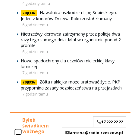
4 godziny temu
Nawałnica uszkodziła Lipę Sobieskiego.
ZDJĘCIA
Jeden z konarów Drzewa Roku został złamany
6 godzin temu
Nietrzeźwy kierowca zatrzymany przez policję dwa
razy tego samego dnia. Miał w organizmie ponad 2
promile
6 godzin temu
Nowe spadochrony dla uczniów mieleckiej klasy
lotniczej
7 godzin temu
Żółta naklejka może uratować życie. PKP
ZDJĘCIA
przypomina zasady bezpieczeństwa na przejazdach
7 godzin temu
Byłeś
17 222 22 22
świadkiem
ważnego
antena@radio.rzeszow.pl