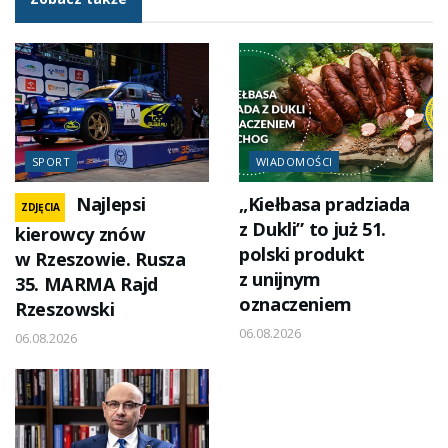
SPORT
WIADOMOŚCI
Najlepsi
„Kiełbasa pradziada
ZDJĘCIA
z Dukli” to już 51.
kierowcy znów
polski produkt
w Rzeszowie. Rusza
z unijnym
35. MARMA Rajd
oznaczeniem
Rzeszowski
06.08.2026
06.08.2026