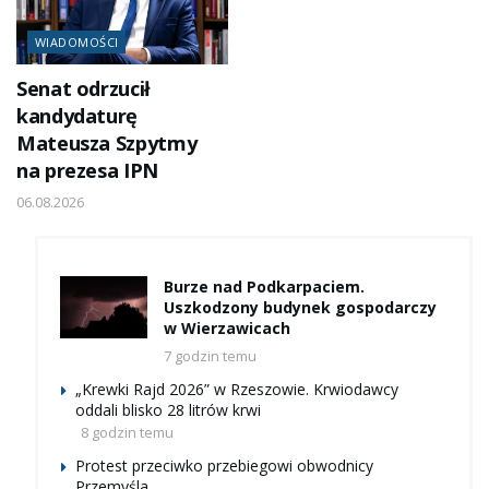
WIADOMOŚCI
Senat odrzucił
kandydaturę
Mateusza Szpytmy
na prezesa IPN
06.08.2026
Burze nad Podkarpaciem.
Uszkodzony budynek gospodarczy
w Wierzawicach
7 godzin temu
„Krewki Rajd 2026” w Rzeszowie. Krwiodawcy
oddali blisko 28 litrów krwi
8 godzin temu
Protest przeciwko przebiegowi obwodnicy
Przemyśla