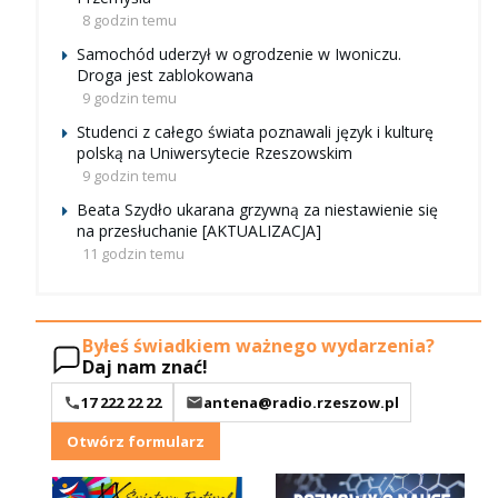
8 godzin temu
Samochód uderzył w ogrodzenie w Iwoniczu.
Droga jest zablokowana
9 godzin temu
Studenci z całego świata poznawali język i kulturę
polską na Uniwersytecie Rzeszowskim
9 godzin temu
Beata Szydło ukarana grzywną za niestawienie się
na przesłuchanie [AKTUALIZACJA]
11 godzin temu
Byłeś świadkiem ważnego wydarzenia?
Daj nam znać!
17 222 22 22
antena@radio.rzeszow.pl
Otwórz formularz