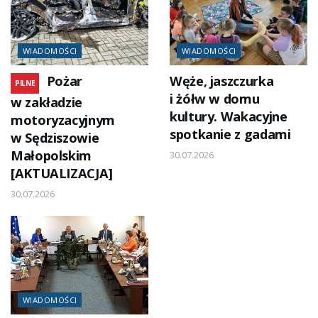
WIADOMOŚCI
WIADOMOŚCI
Pożar
Węże, jaszczurka
PILNE
i żółw w domu
w zakładzie
kultury. Wakacyjne
motoryzacyjnym
spotkanie z gadami
w Sędziszowie
Małopolskim
30.07.2026
[AKTUALIZACJA]
30.07.2026
WIADOMOŚCI