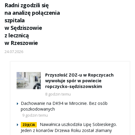
Radni zgodzili się
na analizę połączenia
szpitala
w Sędziszowie
z lecznicą
w Rzeszowie
24.07.2026
Przyszłość ZOZ-u w Ropczycach
wywołuje spór w powiecie
ropczycko-sędziszowskim
8 godzin temu
Dachowanie na DK94 w Mirocinie. Bez osób
poszkodowanych
9 godzin temu
Nawałnica uszkodziła Lipę Sobieskiego.
ZDJĘCIA
Jeden z konarów Drzewa Roku został złamany