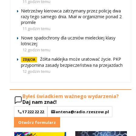
11 godzin temu
Nietrzeźwy kierowca zatrzymany przez policję dwa
razy tego samego dnia. Miał w organizmie ponad 2
promile
11 godzin temu
Nowe spadochrony dla uczniów mieleckiej klasy
lotniczej
12 godzin temu
Żółta naklejka może uratować życie. PKP
ZDJĘCIA
przypomina zasady bezpieczeństwa na przejazdach
12 godzin temu
Byłeś świadkiem ważnego wydarzenia?
Daj nam znać!
17 222 22 22
antena@radio.rzeszow.pl
Otwórz formularz