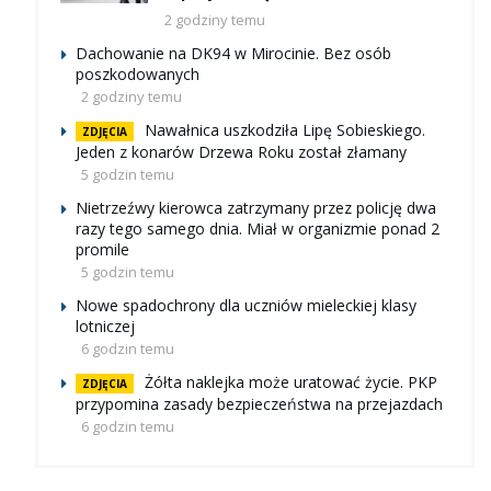
2 godziny temu
Dachowanie na DK94 w Mirocinie. Bez osób
poszkodowanych
2 godziny temu
Nawałnica uszkodziła Lipę Sobieskiego.
ZDJĘCIA
Jeden z konarów Drzewa Roku został złamany
5 godzin temu
Nietrzeźwy kierowca zatrzymany przez policję dwa
razy tego samego dnia. Miał w organizmie ponad 2
promile
5 godzin temu
Nowe spadochrony dla uczniów mieleckiej klasy
lotniczej
6 godzin temu
Żółta naklejka może uratować życie. PKP
ZDJĘCIA
przypomina zasady bezpieczeństwa na przejazdach
6 godzin temu