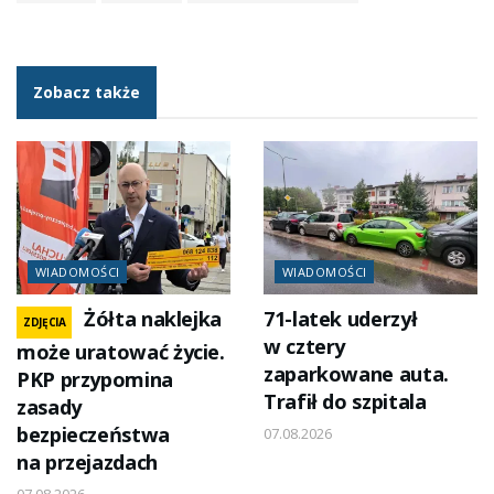
Zobacz także
WIADOMOŚCI
WIADOMOŚCI
Żółta naklejka
71-latek uderzył
ZDJĘCIA
w cztery
może uratować życie.
zaparkowane auta.
PKP przypomina
Trafił do szpitala
zasady
bezpieczeństwa
07.08.2026
na przejazdach
07.08.2026