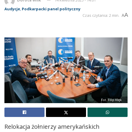
Audycje
,
Podkarpacki panel polityczny
A
Czas czytania: 2 min.
A
Fot. Filip Kłęk
Relokacja żołnierzy amerykańskich