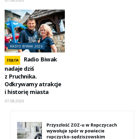
RADIO BIWAK 2026
Radio Biwak
ZDJĘCIA
nadaje dziś
z Pruchnika.
Odkrywamy atrakcje
i historię miasta
07.08.2026
Przyszłość ZOZ-u w Ropczycach
wywołuje spór w powiecie
ropczycko-sędziszowskim