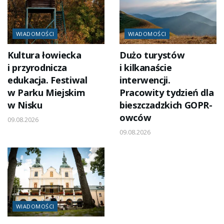
WIADOMOŚCI
WIADOMOŚCI
Kultura łowiecka
Dużo turystów
i przyrodnicza
i kilkanaście
edukacja. Festiwal
interwencji.
w Parku Miejskim
Pracowity tydzień dla
w Nisku
bieszczadzkich GOPR-
owców
09.08.2026
09.08.2026
WIADOMOŚCI