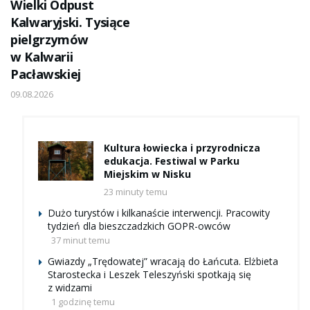
Wielki Odpust
Kalwaryjski. Tysiące
pielgrzymów
w Kalwarii
Pacławskiej
09.08.2026
Kultura łowiecka i przyrodnicza
edukacja. Festiwal w Parku
Miejskim w Nisku
23 minuty temu
Dużo turystów i kilkanaście interwencji. Pracowity
tydzień dla bieszczadzkich GOPR-owców
37 minut temu
Gwiazdy „Trędowatej” wracają do Łańcuta. Elżbieta
Starostecka i Leszek Teleszyński spotkają się
z widzami
1 godzinę temu