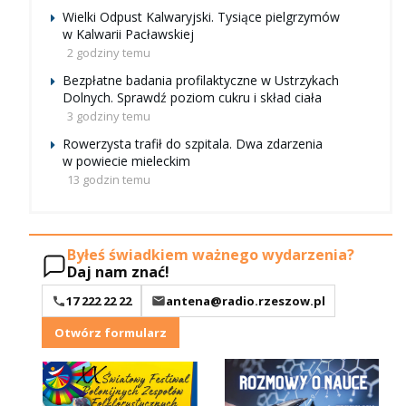
Wielki Odpust Kalwaryjski. Tysiące pielgrzymów
w Kalwarii Pacławskiej
2 godziny temu
Bezpłatne badania profilaktyczne w Ustrzykach
Dolnych. Sprawdź poziom cukru i skład ciała
3 godziny temu
Rowerzysta trafił do szpitala. Dwa zdarzenia
w powiecie mieleckim
13 godzin temu
Byłeś świadkiem ważnego wydarzenia?
Daj nam znać!
17 222 22 22
antena@radio.rzeszow.pl
Otwórz formularz