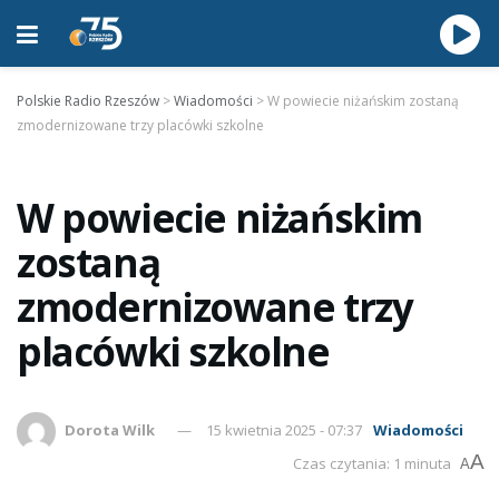
Polskie Radio Rzeszów
>
Wiadomości
>
W powiecie niżańskim zostaną
zmodernizowane trzy placówki szkolne
W powiecie niżańskim
zostaną
zmodernizowane trzy
placówki szkolne
Dorota Wilk
15 kwietnia 2025 - 07:37
Wiadomości
A
Czas czytania: 1 minuta
A