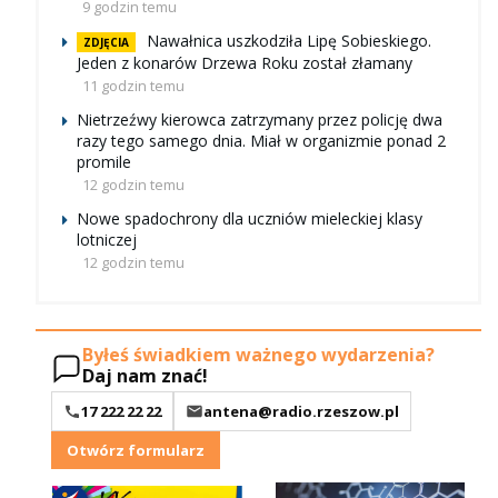
9 godzin temu
Nawałnica uszkodziła Lipę Sobieskiego.
ZDJĘCIA
Jeden z konarów Drzewa Roku został złamany
11 godzin temu
Nietrzeźwy kierowca zatrzymany przez policję dwa
razy tego samego dnia. Miał w organizmie ponad 2
promile
12 godzin temu
Nowe spadochrony dla uczniów mieleckiej klasy
lotniczej
12 godzin temu
Byłeś świadkiem ważnego wydarzenia?
Daj nam znać!
17 222 22 22
antena@radio.rzeszow.pl
Otwórz formularz