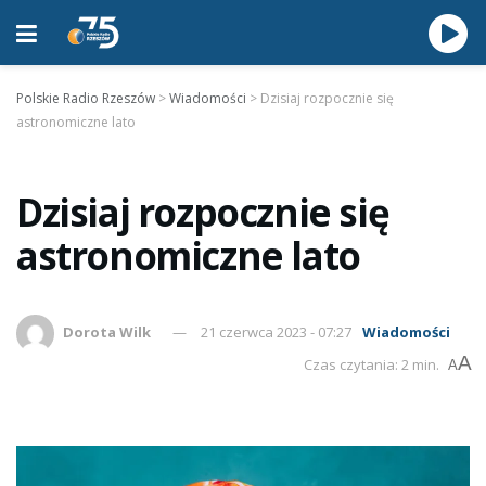
Polskie Radio Rzeszów
>
Wiadomości
>
Dzisiaj rozpocznie się
astronomiczne lato
Dzisiaj rozpocznie się
astronomiczne lato
Dorota Wilk
21 czerwca 2023 - 07:27
Wiadomości
A
Czas czytania: 2 min.
A