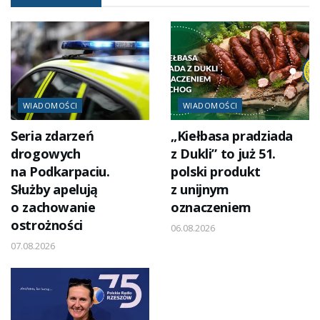
WIADOMOŚCI
WIADOMOŚCI
Seria zdarzeń
„Kiełbasa pradziada
drogowych
z Dukli” to już 51.
na Podkarpaciu.
polski produkt
Służby apelują
z unijnym
o zachowanie
oznaczeniem
ostrożności
06.08.2026
07.08.2026