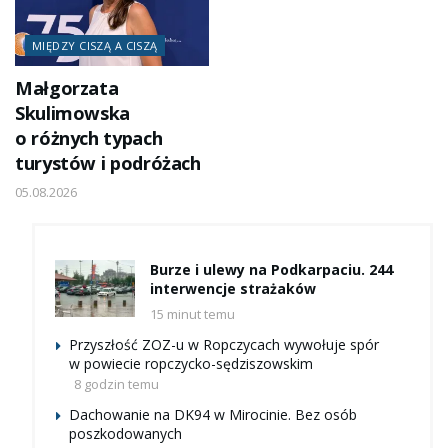
MIĘDZY CISZĄ A CISZĄ
Małgorzata
Skulimowska
o różnych typach
turystów i podróżach
05.08.2026
Burze i ulewy na Podkarpaciu. 244
interwencje strażaków
15 minut temu
Przyszłość ZOZ-u w Ropczycach wywołuje spór
w powiecie ropczycko-sędziszowskim
8 godzin temu
Dachowanie na DK94 w Mirocinie. Bez osób
poszkodowanych