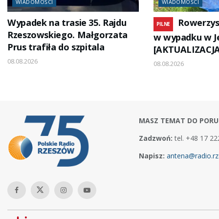
WIADOMOŚCI
WIADOMOŚCI
Wypadek na trasie 35. Rajdu
Rowerzys
PILNE
Rzeszowskiego. Małgorzata
w wypadku w 
Prus trafiła do szpitala
[AKTUALIZACJA
08.08.2026
08.08.2026
MASZ TEMAT DO PORU
Zadzwoń:
tel. +48 17 22
Napisz:
antena@radio.rz