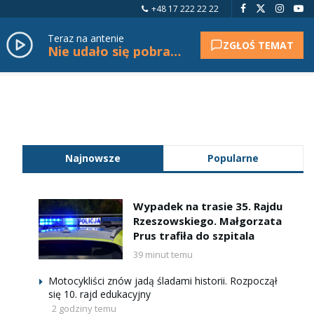
+48 17 222 22 22
Teraz na antenie
ZGŁOŚ TEMAT
Nie udało się pobrać tytułu.
Najnowsze
Popularne
Wypadek na trasie 35. Rajdu
Rzeszowskiego. Małgorzata
Prus trafiła do szpitala
39 minut temu
Motocykliści znów jadą śladami historii. Rozpoczął
się 10. rajd edukacyjny
2 godziny temu