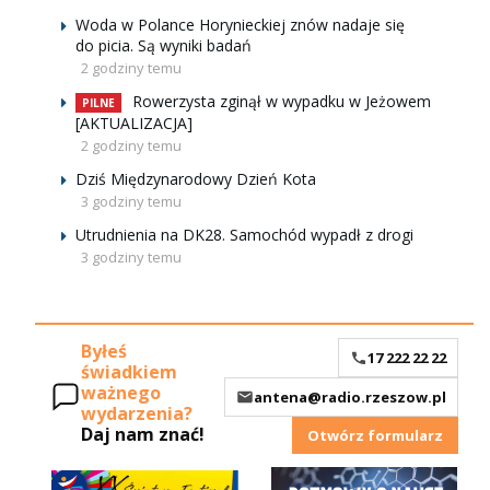
Woda w Polance Horynieckiej znów nadaje się
do picia. Są wyniki badań
2 godziny temu
Rowerzysta zginął w wypadku w Jeżowem
PILNE
[AKTUALIZACJA]
2 godziny temu
Dziś Międzynarodowy Dzień Kota
3 godziny temu
Utrudnienia na DK28. Samochód wypadł z drogi
3 godziny temu
Byłeś
17 222 22 22
świadkiem
ważnego
antena@radio.rzeszow.pl
wydarzenia?
Daj nam znać!
Otwórz formularz