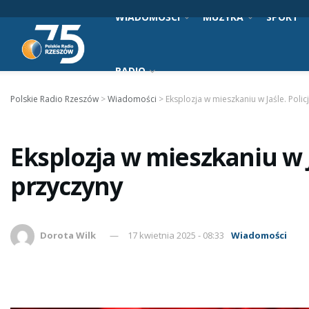
WIADOMOŚCI
MUZYKA
SPORT
RADIO
Polskie Radio Rzeszów
>
Wiadomości
>
Eksplozja w mieszkaniu w Jaśle. Polic
Eksplozja w mieszkaniu w Ja
przyczyny
Dorota Wilk
17 kwietnia 2025 - 08:33
Wiadomości