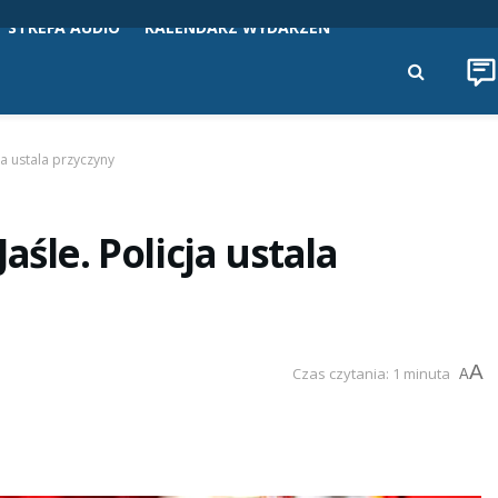
STREFA AUDIO
KALENDARZ WYDARZEŃ
ja ustala przyczyny
śle. Policja ustala
A
Czas czytania: 1 minuta
A