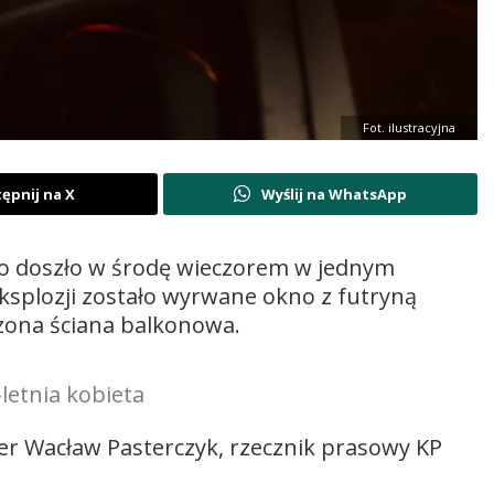
Fot. ilustracyjna
ępnij na X
Wyślij na WhatsApp
ego doszło w środę wieczorem w jednym
eksplozji zostało wyrwane okno z futryną
zona ściana balkonowa.
letnia kobieta
er Wacław Pasterczyk, rzecznik prasowy KP