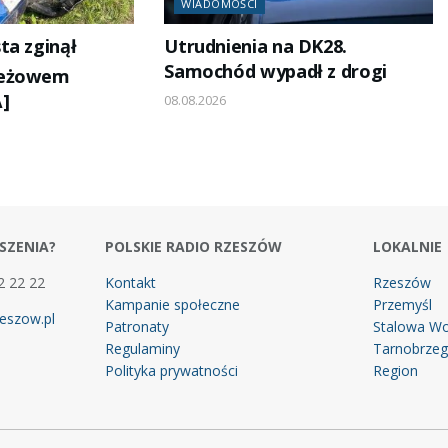
WIADOMOŚCI
ta zginął
Utrudnienia na DK28.
Samochód wypadł z drogi
Jeżowem
]
08.08.2026
SZENIA?
POLSKIE RADIO RZESZÓW
LOKALNIE
2 22 22
Kontakt
Rzeszów
Kampanie społeczne
Przemyśl
eszow.pl
Patronaty
Stalowa Wo
Regulaminy
Tarnobrze
Polityka prywatności
Region