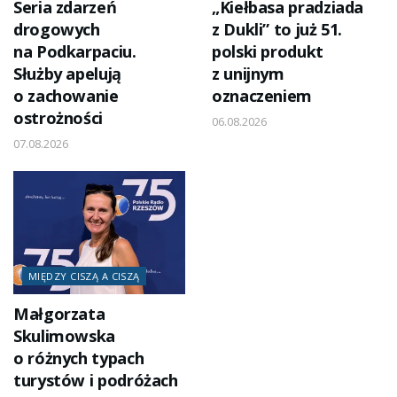
Seria zdarzeń
„Kiełbasa pradziada
drogowych
z Dukli” to już 51.
na Podkarpaciu.
polski produkt
Służby apelują
z unijnym
o zachowanie
oznaczeniem
ostrożności
06.08.2026
07.08.2026
MIĘDZY CISZĄ A CISZĄ
Małgorzata
Skulimowska
o różnych typach
turystów i podróżach