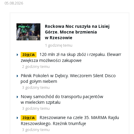
05.08.2026
Rockowa Noc ruszyła na Lisiej
Górze. Mocne brzmienia
w Rzeszowie
1 godzinę temu
120 mln zł na skup zbóż i rzepaku. Elewarr
ZDJĘCIA
zwiększa możliwości zakupowe
2 godziny temu
Piknik Pokoleń w Dębicy. Wieczorem Silent Disco
pod gołym niebem
3 godziny temu
Nowy samochód do transportu pacjentów
w mieleckim szpitalu
3 godziny temu
Rzeszowianie na czele 35. MARMA Rajdu
ZDJĘCIA
Rzeszowskiego. Rzeźnik triumfuje
3 godziny temu