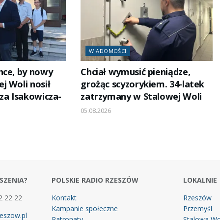
WIADOMOŚCI
hce, by nowy
Chciał wymusić pieniądze,
j Woli nosił
grożąc scyzorykiem. 34-latek
za Isakowicza-
zatrzymany w Stalowej Woli
05.08.2026
SZENIA?
POLSKIE RADIO RZESZÓW
LOKALNIE
2 22 22
Kontakt
Rzeszów
Kampanie społeczne
Przemyśl
eszow.pl
Patronaty
Stalowa Wo