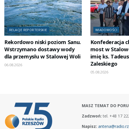
RELACJE REPORTERSKIE
WIADOMOŚCI
Rekordowo niski poziom Sanu.
Konfederacja c
Wstrzymano dostawy wody
most w Stalowe
dla przemysłu w Stalowej Woli
imię ks. Tadeus
Zaleskiego
06.08.2026
05.08.2026
MASZ TEMAT DO PORU
Zadzwoń:
tel. +48 17 22
Napisz:
antena@radio.rz