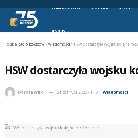
WIADOMOŚCI
MUZYKA
SPORT
RADIO
Polskie Radio Rzeszów
>
Wiadomości
>
HSW dostarczyła wojsku kolejne mo
HSW dostarczyła wojsku k
Dorota Wilk
21 czerwca 2023 - 11:04
Wiadomości