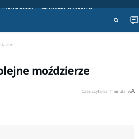
STREFA AUDIO
KALENDARZ WYDARZEŃ
ździerze
olejne moździerze
A
Czas czytania: 1 minuta
A