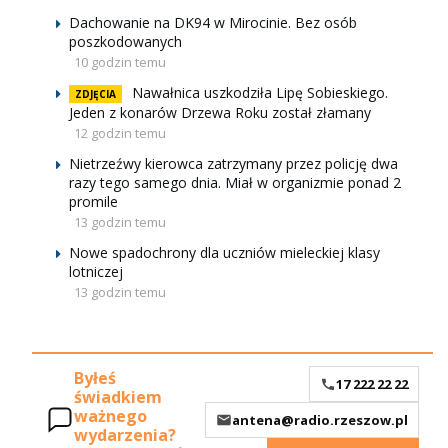
Dachowanie na DK94 w Mirocinie. Bez osób
poszkodowanych
10 godzin temu
Nawałnica uszkodziła Lipę Sobieskiego.
ZDJĘCIA
Jeden z konarów Drzewa Roku został złamany
12 godzin temu
Nietrzeźwy kierowca zatrzymany przez policję dwa
razy tego samego dnia. Miał w organizmie ponad 2
promile
13 godzin temu
Nowe spadochrony dla uczniów mieleckiej klasy
lotniczej
13 godzin temu
Byłeś
17 222 22 22
świadkiem
ważnego
antena@radio.rzeszow.pl
wydarzenia?