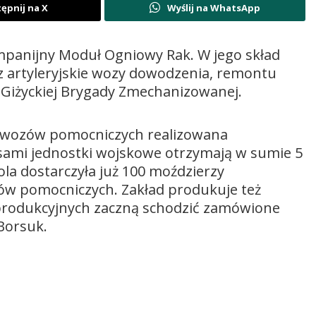
ępnij na X
Wyślij na WhatsApp
mpanijny Moduł Ogniowy Rak. W jego skład
 artyleryjskie wozy dowodzenia, remontu
5. Giżyckiej Brygady Zmechanizowanej.
 i wozów pomocniczych realizowana
pisami jednostki wojskowe otrzymają w sumie 5
a dostarczyła już 100 moździerzy
dów pomocniczych. Zakład produkuje też
 produkcyjnych zaczną schodzić zamówione
Borsuk.