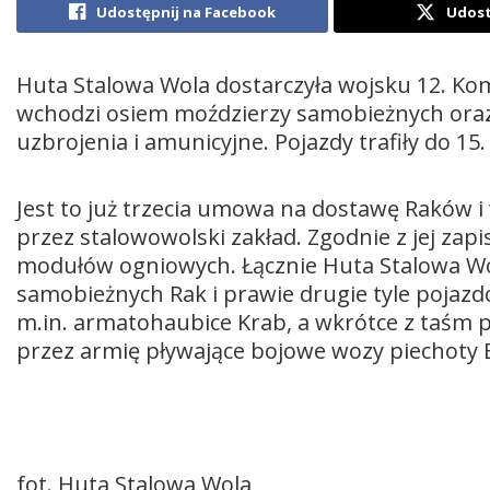
Udostępnij na Facebook
Udost
Huta Stalowa Wola dostarczyła wojsku 12. Ko
wchodzi osiem moździerzy samobieżnych oraz
uzbrojenia i amunicyjne. Pojazdy trafiły do 1
Jest to już trzecia umowa na dostawę Raków
przez stalowowolski zakład. Zgodnie z jej za
modułów ogniowych. Łącznie Huta Stalowa Wol
samobieżnych Rak i prawie drugie tyle pojaz
m.in. armatohaubice Krab, a wkrótce z taśm
przez armię pływające bojowe wozy piechoty 
fot. Huta Stalowa Wola