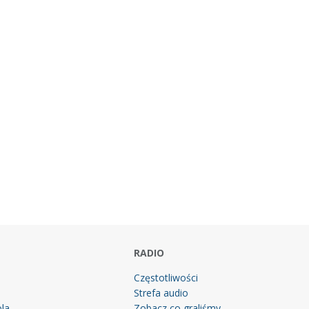
RADIO
Częstotliwości
Strefa audio
la
Zobacz co graliśmy