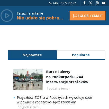
+48 17 222 22 22
Teraz na antenie
ZGŁOŚ TEMAT
Nie udało się pobrać tytułu.
Najnowsze
Popularne
Burze i ulewy
na Podkarpaciu. 244
interwencje strażaków
1 godzinę temu
Przyszłość ZOZ-u w Ropczycach wywołuje spór
w powiecie ropczycko-sędziszowskim
10 godzin temu