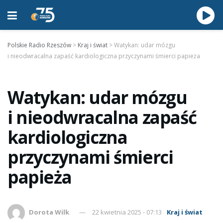
Polskie Radio Rzeszów
>
Kraj i świat
>
Watykan: udar mózgu
i nieodwracalna zapaść kardiologiczna przyczynami śmierci papieża
Watykan: udar mózgu
i nieodwracalna zapaść
kardiologiczna
przyczynami śmierci
papieża
Dorota Wilk
22 kwietnia 2025 - 07:13
Kraj i świat