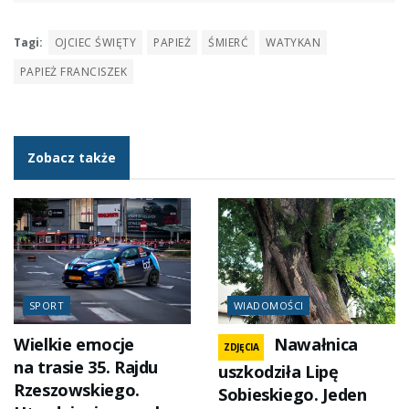
Tagi:
OJCIEC ŚWIĘTY
PAPIEŻ
ŚMIERĆ
WATYKAN
PAPIEŻ FRANCISZEK
Zobacz także
SPORT
WIADOMOŚCI
Wielkie emocje
Nawałnica
ZDJĘCIA
na trasie 35. Rajdu
uszkodziła Lipę
Rzeszowskiego.
Sobieskiego. Jeden