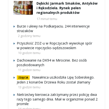
Dębicki Jarmark Smaków, Antyków
i Rękodzieła. Rynek pełen
regionalnych produktów
17 minut temu
Burze i ulewy na Podkarpaciu. 244 interwencje
strażaków
2 godziny temu
Przyszłość ZOZ-u w Ropczycach wywołuje spór
w powiecie ropczycko-sędziszowskim
10 godzin temu
Dachowanie na DK94 w Mirocinie. Bez osób
poszkodowanych
11 godzin temu
Nawałnica uszkodziła Lipę Sobieskiego.
ZDJĘCIA
Jeden z konarów Drzewa Roku został złamany
13 godzin temu
Nietrzeźwy kierowca zatrzymany przez policję dwa
razy tego samego dnia. Miał w organizmie ponad 2
promile
14 godzin temu