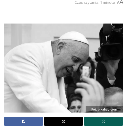
A
Czas czytania: 1 minuta
A
Fot. pixabay.com