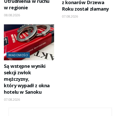
Utrudnienia w ruchu
z konarów Drzewa
w regionie
Roku został złamany
08.08.2026
07.08.2026
WIADOMOŚCI
Są wstępne wyniki
sekcji zwłok
mężczyzny,
który wypadł z okna
hotelu w Sanoku
07.08.2026