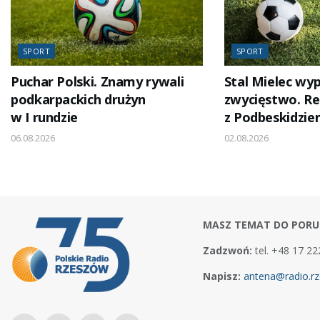
SPORT
SPORT
Puchar Polski. Znamy rywali
Stal Mielec wyp
podkarpackich drużyn
zwycięstwo. R
w I rundzie
z Podbeskidzie
06.08.2026
02.08.2026
MASZ TEMAT DO PORU
Zadzwoń:
tel. +48 17 22
Napisz:
antena@radio.rz