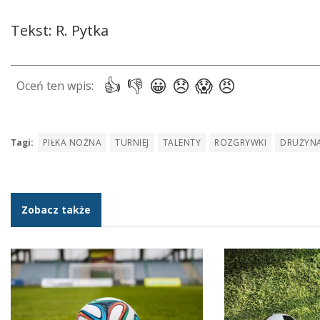
Tekst: R. Pytka
Tagi:
PIŁKA NOŻNA
TURNIEJ
TALENTY
ROZGRYWKI
DRUŻYN
Zobacz także