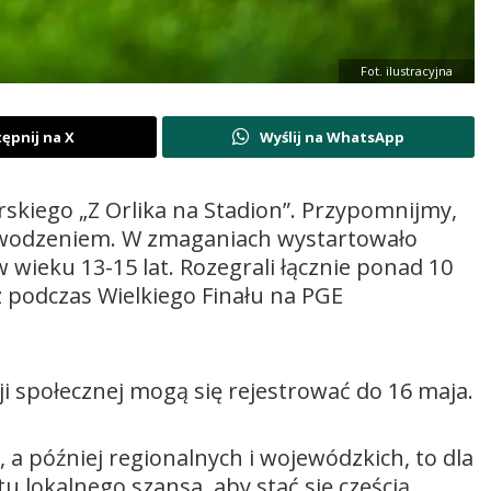
Fot. ilustracyjna
ępnij na X
Wyślij na WhatsApp
karskiego „Z Orlika na Stadion”. Przypomnijmy,
powodzeniem. W zmaganiach wystartowało
w wieku 13-15 lat. Rozegrali łącznie ponad 10
z podczas Wielkiego Finału na PGE
ji społecznej mogą się rejestrować do 16 maja.
a później regionalnych i wojewódzkich, to dla
u lokalnego szansa, aby stać się częścią