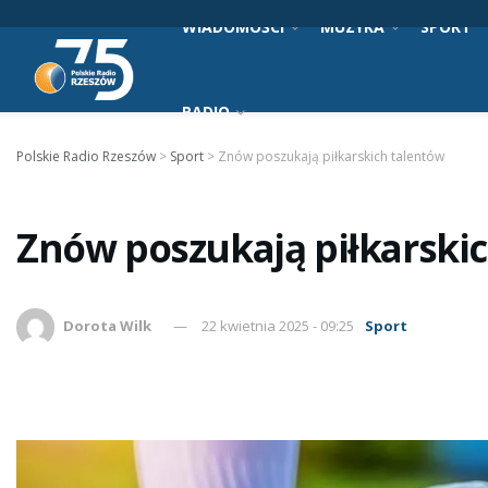
WIADOMOŚCI
MUZYKA
SPORT
RADIO
Polskie Radio Rzeszów
>
Sport
>
Znów poszukają piłkarskich talentów
Znów poszukają piłkarski
Dorota Wilk
22 kwietnia 2025 - 09:25
Sport