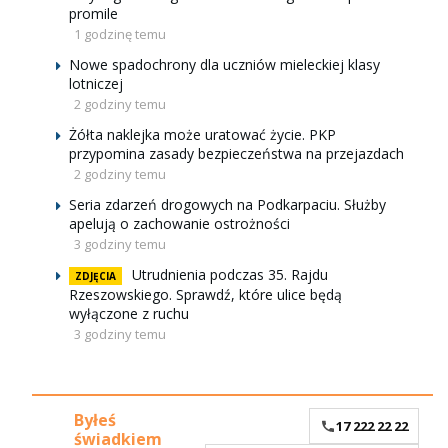
promile
1 godzinę temu
Nowe spadochrony dla uczniów mieleckiej klasy
lotniczej
2 godziny temu
Żółta naklejka może uratować życie. PKP
przypomina zasady bezpieczeństwa na przejazdach
2 godziny temu
Seria zdarzeń drogowych na Podkarpaciu. Służby
apelują o zachowanie ostrożności
3 godziny temu
Utrudnienia podczas 35. Rajdu
ZDJĘCIA
Rzeszowskiego. Sprawdź, które ulice będą
wyłączone z ruchu
3 godziny temu
Byłeś
17 222 22 22
świadkiem