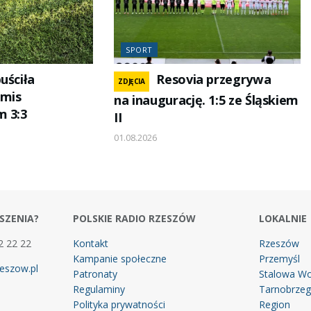
SPORT
uściła
Resovia przegrywa
ZDJĘCIA
emis
na inaugurację. 1:5 ze Śląskiem
m 3:3
II
01.08.2026
SZENIA?
POLSKIE RADIO RZESZÓW
LOKALNIE
2 22 22
Kontakt
Rzeszów
Kampanie społeczne
Przemyśl
eszow.pl
Patronaty
Stalowa Wo
Regulaminy
Tarnobrze
Polityka prywatności
Region