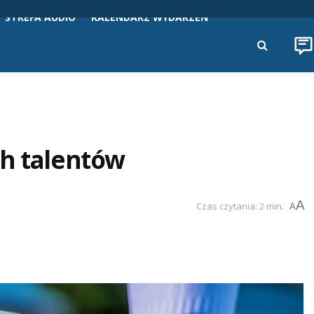
STREFA AUDIO
KALENDARZ WYDARZEŃ
ch talentów
A
Czas czytania: 2 min.
A