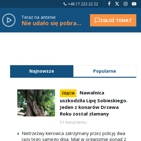
+48 17 222 22 22
Teraz na antenie
ZGŁOŚ TEMAT
Nie udało się pobrać tytułu.
Najnowsze
Popularne
Nawałnica
ZDJĘCIA
uszkodziła Lipę Sobieskiego.
Jeden z konarów Drzewa
Roku został złamany
51 minut temu
Nietrzeźwy kierowca zatrzymany przez policję dwa
razy tego samego dnia. Miał w organizmie ponad 2