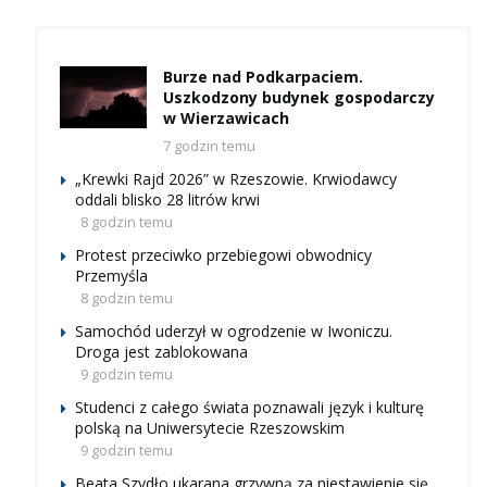
Burze nad Podkarpaciem.
Uszkodzony budynek gospodarczy
w Wierzawicach
7 godzin temu
„Krewki Rajd 2026” w Rzeszowie. Krwiodawcy
oddali blisko 28 litrów krwi
8 godzin temu
Protest przeciwko przebiegowi obwodnicy
Przemyśla
8 godzin temu
Samochód uderzył w ogrodzenie w Iwoniczu.
Droga jest zablokowana
9 godzin temu
Studenci z całego świata poznawali język i kulturę
polską na Uniwersytecie Rzeszowskim
9 godzin temu
Beata Szydło ukarana grzywną za niestawienie się