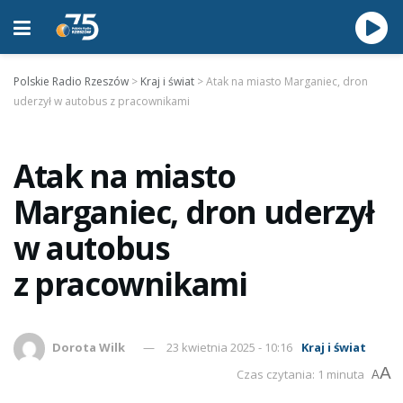
Polskie Radio Rzeszów
>
Kraj i świat
>
Atak na miasto Marganiec, dron
uderzył w autobus z pracownikami
Atak na miasto
Marganiec, dron uderzył
w autobus
z pracownikami
Dorota Wilk
23 kwietnia 2025 - 10:16
Kraj i świat
A
Czas czytania: 1 minuta
A