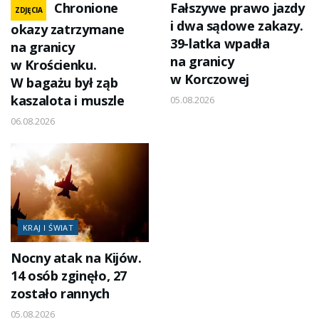
Chronione
Fałszywe prawo jazdy
ZDJĘCIA
i dwa sądowe zakazy.
okazy zatrzymane
39-latka wpadła
na granicy
na granicy
w Krościenku.
w Korczowej
W bagażu był ząb
kaszalota i muszle
05.08.2026
06.08.2026
KRAJ I ŚWIAT
Nocny atak na Kijów.
14 osób zginęło, 27
zostało rannych
05.08.2026