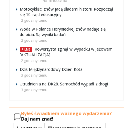
40 minut temu
Motocykliści znów jadą śladami historii. Rozpoczął
się 10. rajd edukacyjny
2 godziny temu
Woda w Polance Horynieckiej znów nadaje się
do picia. Są wyniki badań
2 godziny temu
Rowerzysta zginął w wypadku w Jeżowem
PILNE
[AKTUALIZACJA]
2 godziny temu
Dziś Międzynarodowy Dzień Kota
3 godziny temu
Utrudnienia na DK28. Samochód wypadł z drogi
3 godziny temu
Byłeś świadkiem ważnego wydarzenia?
Daj nam znać!
17 222 22 22
antena@radio.rzeszow.pl