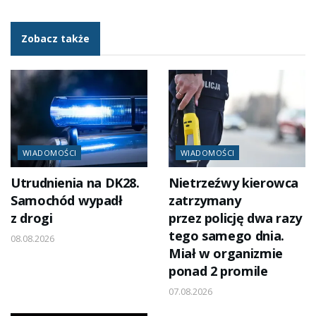
Zobacz także
WIADOMOŚCI
WIADOMOŚCI
Utrudnienia na DK28.
Nietrzeźwy kierowca
Samochód wypadł
zatrzymany
z drogi
przez policję dwa razy
tego samego dnia.
08.08.2026
Miał w organizmie
ponad 2 promile
07.08.2026